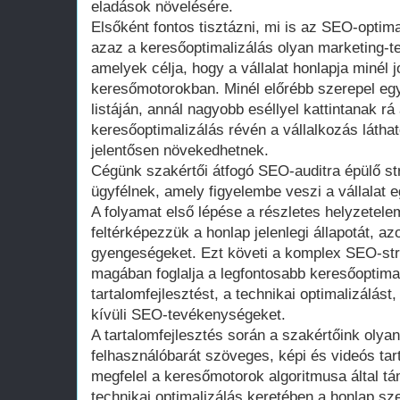
eladások növelésére.
Elsőként fontos tisztázni, mi is az SEO-optim
azaz a keresőoptimalizálás olyan marketing-
amelyek célja, hogy a vállalat honlapja minél 
keresőmotorokban. Minél előrébb szerepel egy 
listáján, annál nagyobb eséllyel kattintanak rá
keresőoptimalizálás révén a vállalkozás láthat
jelentősen növekedhetnek.
Cégünk szakértői átfogó SEO-auditra épülő st
ügyfélnek, amely figyelembe veszi a vállalat eg
A folyamat első lépése a részletes helyzetel
feltérképezzük a honlap jelenlegi állapotát, a
gyengeségeket. Ezt követi a komplex SEO-stra
magában foglalja a legfontosabb keresőoptimal
tartalomfejlesztést, a technikai optimalizálást
kívüli SEO-tevékenységeket.
A tartalomfejlesztés során a szakértőink olya
felhasználóbarát szöveges, képi és videós tar
megfelel a keresőmotorok algoritmusa által t
technikai optimalizálás keretében a honlap s