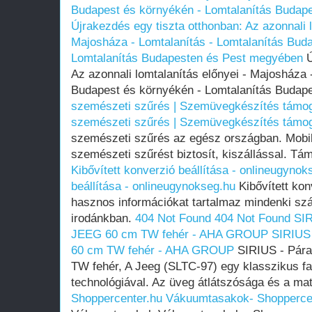
Budapest és környékén - Lomtalanítás Budap
Újrakezdés egy tiszta otthonban: Az azonnali l
Majosháza - Lomtalanítás - Lomtalanítás Bud
Lomtalanítás Budapesten és Pest megyében
Ú
Az azonnali lomtalanítás előnyei - Majosháza 
Budapest és környékén - Lomtalanítás Buda
szemészeti szűrés | Szemüvegkészítés támog
szemészeti szűrés | Szemüvegkészítés támog
szemészeti szűrés az egész országban. Mobi
szemészeti szűrést biztosít, kiszállással. Tá
Kibővített konverzió beállítása - onlineugynok
beállítása - onlineugynokseg.hu
Kibővített kon
hasznos információkat tartalmaz mindenki szám
irodánkban.
404 Not Found
404 Not Found
SIR
JEEG 60 cm TW fehér - AHA GROUP
SIRIUS
60 cm TW fehér - AHA GROUP
SIRIUS - Pára
TW fehér, A Jeeg (SLTC-97) egy klasszikus fa
technológiával. Az üveg átlátszósága és a mat
Shoppercenter.hu
Vákuumtasakok- Shopperce