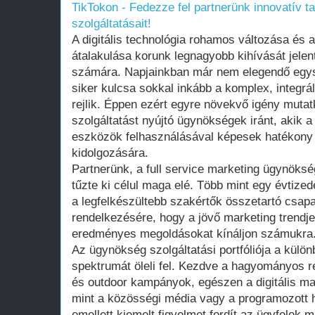
TikTokon - Fedezze fel partnerünk innovatív ta
szolgáltatásait!
A digitális technológia rohamos változása és 
átalakulása korunk legnagyobb kihívását jele
számára. Napjainkban már nem elegendő egys
siker kulcsa sokkal inkább a komplex, integr
rejlik. Éppen ezért egyre növekvő igény mutat
szolgáltatást nyújtó ügynökségek iránt, akik 
eszközök felhasználásával képesek hatékony
kidolgozására.
Partnerünk, a full service marketing ügynöksé
tűzte ki célul maga elé. Több mint egy évtized
a legfelkészültebb szakértők összetartó csapat
rendelkezésére, hogy a jövő marketing trendje
eredményes megoldásokat kínáljon számukra
Az ügynökség szolgáltatási portfóliója a külö
spektrumát öleli fel. Kezdve a hagyományos r
és outdoor kampányok, egészen a digitális ma
mint a közösségi média vagy a programozott h
emellett kiemelt figyelmet fordít az ügyfelek