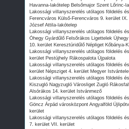
Havanna-lakótelep Belsőmajor Szent Lőrinc-l
Lakossági villanyszerelés utólagos földelés é
Ferencváros Külső-Ferencváros 9. kerület IX
József Attila-lakótelep
Lakossági villanyszerelés utólagos földelés és
Óhegy Gyárdűlő Felsőrákos Ligettelek Újhegy
10. kerület Keresztúridűlő Népliget Kőbánya-K
Lakossági villanyszerelés utólagos földelés és
kerület Pestújhely Rákospalota Újpalota
Lakossági villanyszerelés utólagos földelés és
kerület Népsziget 4. kerület Megyer Istvánt
Lakossági villanyszerelés utólagos földelés 
Kiszugló Nagyzugló Városliget Zugló Rákosfal
Alsórákos 14. kerület Istvánmező
Lakossági villanyszerelés utólagos földelés é
Göncz Árpád városközpont Angyalföld Újlipótvá
kerület
Lakossági villanyszerelés utólagos földelés 
7. kerület VII. kerület