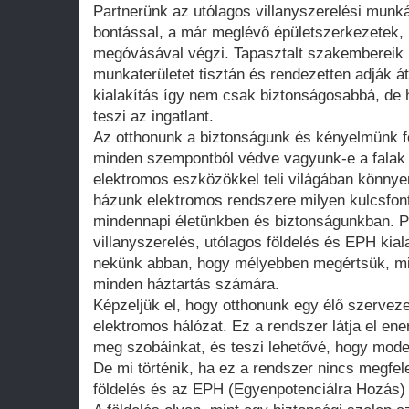
Partnerünk az utólagos villanyszerelési munká
bontással, a már meglévő épületszerkezetek,
megóvásával végzi. Tapasztalt szakembereik 
munkaterületet tisztán és rendezetten adják á
kialakítás így nem csak biztonságosabbá, de
teszi az ingatlant.
Az otthonunk a biztonságunk és kényelmünk fe
minden szempontból védve vagyunk-e a falak 
elektromos eszközökkel teli világában könnye
házunk elektromos rendszere milyen kulcsfon
mindennapi életünkben és biztonságunkban. Pa
villanyszerelés, utólagos földelés és EPH kial
nekünk abban, hogy mélyebben megértsük, mié
minden háztartás számára.
Képzeljük el, hogy otthonunk egy élő szervez
elektromos hálózat. Ez a rendszer látja el ener
meg szobáinkat, és teszi lehetővé, hogy mod
De mi történik, ha ez a rendszer nincs megfel
földelés és az EPH (Egyenpotenciálra Hozás) 