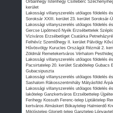
Orbánhegy Istenhegy Csillebérc Széchenyiheg
kerület
Lakossági villanyszerelés utólagos földelés é
Soroksár XXIII. kerület 23. kerület Soroksár-Ú
Lakossági villanyszerelés utólagos földelés 
Gercse Lipótmező Nyék Erzsébettelek Szépil
Víziváros Erzsébetliget Csatárka Petneházyré
Felhévíz Szemlőhegy II. kerület Pálvölgy Kő
Hűvösvölgy Kurucles Országút Rézmál 2. ker
Zöldmál Remetekertváros Vérhalom Pesthideg
Lakossági villanyszerelés utólagos földelés é
Pacsirtatelep 20. kerület Szabótelep Gubacs E
Gubacsipuszta
Lakossági villanyszerelés utólagos földelés és
Sashalom Rákosszentmihály Mátyásföld Árpádf
Lakossági villanyszerelés utólagos földelés é
lakótelep Ganzkertváros Erzsébettelep Újpéteri
Ferihegy Kossuth Ferenc-telep Liptáktelep Re
kertváros Almáskert Bókaytelep Halmierdő Kr
Miklóstelep Gloriett-telep Ganztelep Lónyayte