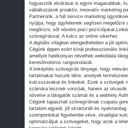
fogyasztók elvárásai is egyre magasabbak, k
vállalkozások proaktív, innovatív marketing 
Partnerünk, a full service marketing ügynöksé
nyújtja, hogy ügyfeleinek segítsen megelőzni a
megőrizni, sőt növelni piaci pozíciójukat.Link
szövegírással: A kulcs az online sikerhez
A digitális világban elengedhetetlen a jól optim
Cégünk éppen ezért kínál professzionális linké
amellyel hatékonyan növelheti weboldala látoga
keresőmotoros rangsorolását.
A linképítés szövegírás lényege, hogy releván
tartalmakat hozunk létre, amelyek természete
kulcsszavakat és linkeket. Ezek a szövegek
számára lesznek vonzóak, hanem az olvasók fig
növelve a látogatók számát és a webhely Autho
Cégünk tapasztalt szövegíróinak csapata gon
tartalom egyedi, jól strukturált és nyelvtanila
szempontokat figyelembe véve, stratégiai kul
optimalizáljuk a szövegeket, hogy azok a lehet