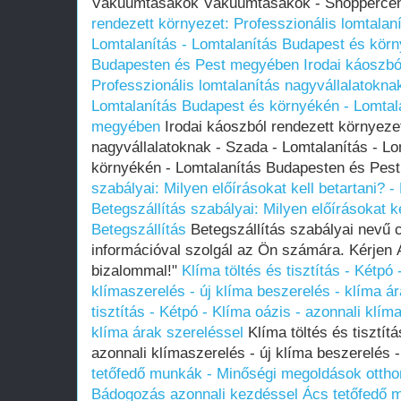
Vákuumtasakok Vákuumtasakok - Shoppercen
rendezett környezet: Professzionális lomtalan
Lomtalanítás - Lomtalanítás Budapest és körn
Budapesten és Pest megyében
Irodai káoszbó
Professzionális lomtalanítás nagyvállalatokna
Lomtalanítás Budapest és környékén - Lomtal
megyében
Irodai káoszból rendezett környezet
nagyvállalatoknak - Szada - Lomtalanítás - L
környékén - Lomtalanítás Budapesten és Pe
szabályai: Milyen előírásokat kell betartani? 
Betegszállítás szabályai: Milyen előírásokat k
Betegszállítás
Betegszállítás szabályai nevű 
információval szolgál az Ön számára. Kérjen Á
bizalommal!"
Klíma töltés és tisztítás - Kétpó
klímaszerelés - új klíma beszerelés - klíma á
tisztítás - Kétpó - Klíma oázis - azonnali klím
klíma árak szereléssel
Klíma töltés és tisztítá
azonnali klímaszerelés - új klíma beszerelés 
tetőfedő munkák - Minőségi megoldások ottho
Bádogozás azonnali kezdéssel
Ács tetőfedő 