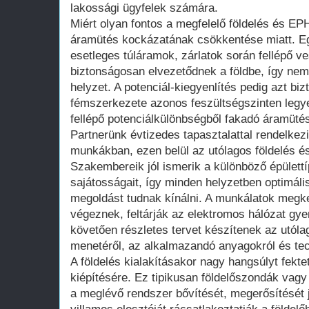
lakossági ügyfelek számára.
Miért olyan fontos a megfelelő földelés és EP
áramütés kockázatának csökkentése miatt. Egy
esetleges túláramok, zárlatok során fellépő v
biztonságosan elvezetődnek a földbe, így nem 
helyzet. A potenciál-kiegyenlítés pedig azt biz
fémszerkezete azonos feszültségszinten legy
fellépő potenciálkülönbségből fakadó áramüté
Partnerünk évtizedes tapasztalattal rendelkezi
munkákban, ezen belül az utólagos földelés és
Szakembereik jól ismerik a különböző épülettí
sajátosságait, így minden helyzetben optimális
megoldást tudnak kínálni. A munkálatok megke
végeznek, feltárják az elektromos hálózat gyen
követően részletes tervet készítenek az utóla
menetéről, az alkalmazandó anyagokról és tec
A földelés kialakításakor nagy hangsúlyt fekte
kiépítésére. Ez tipikusan földelőszondák vagy 
a meglévő rendszer bővítését, megerősítését j