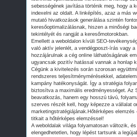
sebességének javítása történik meg, hogy a 
indexelni az oldalt. A linképítés, azaz a más 
mutató hivatkozások generálása szintén fonto
keresőoptimalizálásnak, hiszen a minőségi back
tekintélyét és rangját a keresőmotorokban.
Emellett a weboldalon kívüli SEO-tevékenysé
való aktív jelenlét, a vendégposzt-írás vagy 
hozzájárulnak a cég online láthatóságának em
ugyancsak pozitív hatással vannak a honlap ke
Cégünk a kivitelezés során szorosan együttmű
rendszeres teljesítménymérésekkel, adatele
kampány hatékonyságát. Így a stratégia foly
biztosítva a maximális eredményességet. Az 
beavatkozás, hanem egy hosszú távú, folyam
szerves részét kell, hogy képezze a vállalat o
marketingstratégiájának.Hőtérképes elemzés - 
titkait a hőtérképes elemzéssel!
A weboldalak világa folyamatosan változik, és
elengedhetetlen, hogy lépést tartsunk a legúja