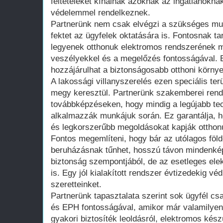
feltételeket kínálnak azoknak az ingatlanokna
védelemmel rendelkeznek.
Partnerünk nem csak elvégzi a szükséges mun
fektet az ügyfelek oktatására is. Fontosnak ta
legyenek otthonuk elektromos rendszerének m
veszélyekkel és a megelőzés fontosságával. 
hozzájárulhat a biztonságosabb otthoni környe
A lakossági villanyszerelés ezen speciális ter
megy keresztül. Partnerünk szakemberei ren
továbbképzéseken, hogy mindig a legújabb te
alkalmazzák munkájuk során. Ez garantálja, ho
és legkorszerűbb megoldásokat kapják ottho
Fontos megemlíteni, hogy bár az utólagos föld
beruházásnak tűnhet, hosszú távon mindenké
biztonság szempontjából, de az esetleges el
is. Egy jól kialakított rendszer évtizedekig vé
szeretteinket.
Partnerünk tapasztalata szerint sok ügyfél cs
és EPH fontosságával, amikor már valamilyen
gyakori biztosíték leoldásról, elektromos ké