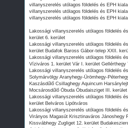
villanyszerelés utólagos földelés és EPH kia
villanyszerelés utólagos földelés és EPH kial
villanyszerelés utólagos földelés és EPH kial
Lakossági villanyszerelés utólagos földelés é
kerület 6. kerület
Lakossági villanyszerelés utólagos földelés é
kerület Budafok Baross Gábor-telep XXII. ker
Lakossági villanyszerelés utólagos földelés é
Víziváros 1. kerület Vár I. kerület Gellértheg
Lakossági villanyszerelés utólagos földelés 
Solymárvölgy Aranyhegy-Ürömhegy-Péterheg
Kaszásdűlő Csillaghegy Aquincum Harsánylejtő
Mocsárosdűlő Óbuda Óbudaisziget III. kerület
Lakossági villanyszerelés utólagos földelés és
kerület Belváros Lipótváros
Lakossági villanyszerelés utólagos földelés é
Virányos Magasút Krisztinaváros Jánoshegy 
Kissvábhegy Zugliget 12. kerület Budakeszi