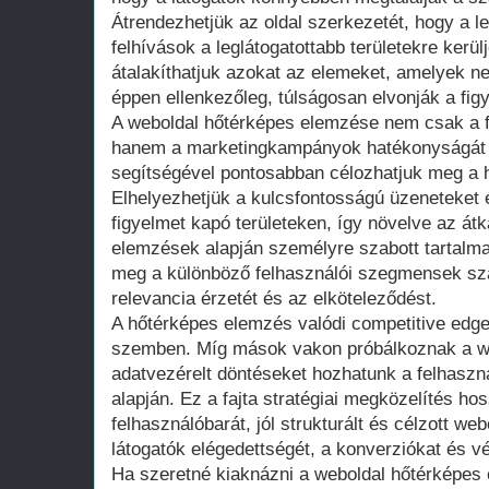
Átrendezhetjük az oldal szerkezetét, hogy a l
felhívások a leglátogatottabb területekre kerül
átalakíthatjuk azokat az elemeket, amelyek n
éppen ellenkezőleg, túlságosan elvonják a fig
A weboldal hőtérképes elemzése nem csak a fe
hanem a marketingkampányok hatékonyságát i
segítségével pontosabban célozhatjuk meg a hi
Elhelyezhetjük a kulcsfontosságú üzeneteket
figyelmet kapó területeken, így növelve az átka
elemzések alapján személyre szabott tartalmak
meg a különböző felhasználói szegmensek szá
relevancia érzetét és az elköteleződést.
A hőtérképes elemzés valódi competitive edge-
szemben. Míg mások vakon próbálkoznak a web
adatvezérelt döntéseket hozhatunk a felhaszn
alapján. Ez a fajta stratégiai megközelítés ho
felhasználóbarát, jól strukturált és célzott web
látogatók elégedettségét, a konverziókat és v
Ha szeretné kiaknázni a weboldal hőtérképes