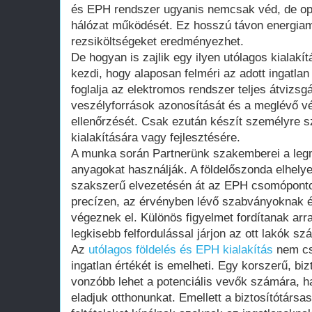
és EPH rendszer ugyanis nemcsak véd, de opt
hálózat működését. Ez hosszú távon energiam
rezsiköltségeket eredményezhet.
De hogyan is zajlik egy ilyen utólagos kialakí
kezdi, hogy alaposan felméri az adott ingatlan
foglalja az elektromos rendszer teljes átvizsgá
veszélyforrások azonosítását és a meglévő 
ellenőrzését. Csak ezután készít személyre sz
kialakítására vagy fejlesztésére.
A munka során Partnerünk szakemberei a leg
anyagokat használják. A földelőszonda elhely
szakszerű elvezetésén át az EPH csomópontok
precízen, az érvényben lévő szabványoknak é
végeznek el. Különös figyelmet fordítanak arr
legkisebb felfordulással járjon az ott lakók sz
Az
utólagos földelés és EPH kialakítás
nem csa
ingatlan értékét is emelheti. Egy korszerű, b
vonzóbb lehet a potenciális vevők számára, h
eladjuk otthonunkat. Emellett a biztosítótárs