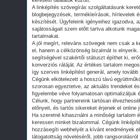
keresési találatok között.
A linképítés szövegírás szolgáltatásunk kereté
blogbejegyzések, termékleírások, hírlevelek é
készítését. Ügyfeleink igényeihez igazodva, a
sajátosságait szem előtt tartva alkotunk mag
tartalmakat.
A jól megírt, releváns szövegek nem csak a k
el, hanem a célközönség bizalmát is elnyerik.
segítségével szakértői státuszt építhet ki, erő
konverziós rátáját. Az értékes tartalom megos
így szerves linképítést generál, amely tovább 
Cégünk elkötelezett a hosszú távú együttműkö
szorosan egyeztetve, az aktuális trendeket é
figyelembe véve folyamatosan optimalizáljuk és
Célunk, hogy partnereink tartósan élvezhessé
előnyeit, és tartós sikereket érjenek el online 
Ha szeretné kihasználni a minőségi tartalom és 
keressen minket bizalommal. Cégünk linképíté
hozzásegíti webhelyét a kívánt eredmények e
látogatottság növeléséről, jobb rangsorolásról