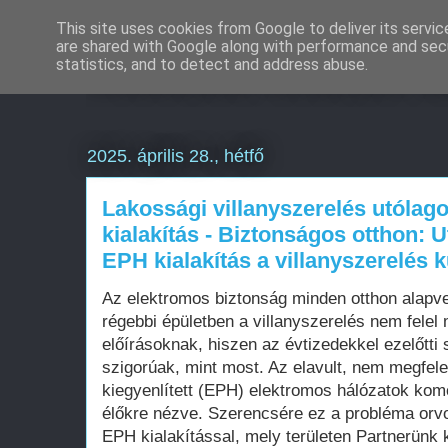
This site uses cookies from Google to deliver its servic
are shared with Google along with performance and secu
Weboldal készítés a
statistics, and to detect and address abuse.
2025. április 28., hétfő
Lakossági villanyszerelés utólag
kialakítás - Biztonságos otthon: U
EPH kialakítás a villanyszerelés 
Az elektromos biztonság minden otthon alapv
régebbi épületben a villanyszerelés nem felel 
előírásoknak, hiszen az évtizedekkel ezelőtt
szigorúak, mint most. Az elavult, nem megfelel
kiegyenlített (EPH) elektromos hálózatok komo
élőkre nézve. Szerencsére ez a probléma orvo
EPH kialakítással, mely területen Partnerünk 