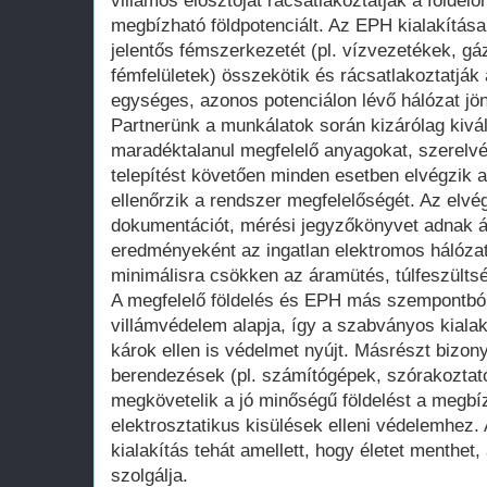
villamos elosztóját rácsatlakoztatják a földelő
megbízható földpotenciált. Az EPH kialakítás
jelentős fémszerkezetét (pl. vízvezetékek, gá
fémfelületek) összekötik és rácsatlakoztatják 
egységes, azonos potenciálon lévő hálózat jön 
Partnerünk a munkálatok során kizárólag kiv
maradéktalanul megfelelő anyagokat, szerelv
telepítést követően minden esetben elvégzik
ellenőrzik a rendszer megfelelőségét. Az elvé
dokumentációt, mérési jegyzőkönyvet adnak á
eredményeként az ingatlan elektromos hálózat
minimálisra csökken az áramütés, túlfeszülts
A megfelelő földelés és EPH más szempontból 
villámvédelem alapja, így a szabványos kialak
károk ellen is védelmet nyújt. Másrészt bizo
berendezések (pl. számítógépek, szórakoztató
megkövetelik a jó minőségű földelést a megb
elektrosztatikus kisülések elleni védelemhez.
kialakítás tehát amellett, hogy életet menthet
szolgálja.