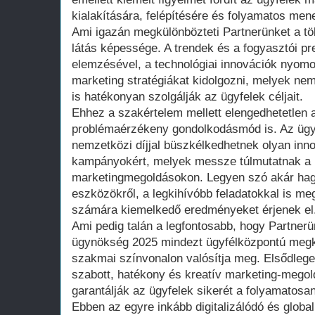
kialakítására, felépítésére és folyamatos men
Ami igazán megkülönbözteti Partnerünket a tö
látás képessége. A trendek és a fogyasztói pr
elemzésével, a technológiai innovációk nyom
marketing stratégiákat kidolgozni, melyek ne
is hatékonyan szolgálják az ügyfelek céljait.
Ehhez a szakértelem mellett elengedhetetlen a
problémaérzékeny gondolkodásmód is. Az üg
nemzetközi díjjal büszkélkedhetnek olyan innov
kampányokért, melyek messze túlmutatnak a
marketingmegoldásokon. Legyen szó akár hag
eszközökről, a legkihívóbb feladatokkal is me
számára kiemelkedő eredményeket érjenek el
Ami pedig talán a legfontosabb, hogy Partnerün
ügynökség 2025 mindezt ügyfélközpontú megk
szakmai színvonalon valósítja meg. Elsődlege
szabott, hatékony és kreatív marketing-megol
garantálják az ügyfelek sikerét a folyamatosa
Ebben az egyre inkább digitalizálódó és global