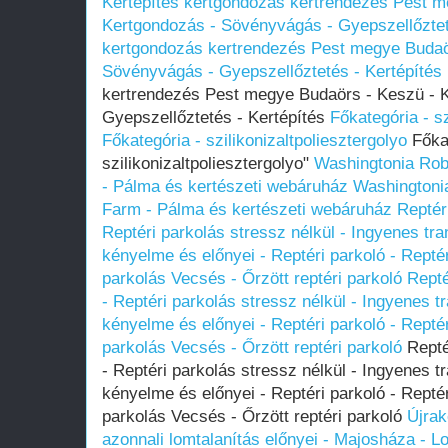
Kertépítés kertgondozás kertrendezés Pest m
Kertgondozás - Sövényvágás - Gyepszellőztet
kertgondozás kertrendezés Pest megye Budaö
Sövényvágás - Gyepszellőztetés - Kertépítés
kertrendezés Pest megye Budaörs - Keszü - 
Gyepszellőztetés - Kertépítés
Főkategória - sz
Főkategória - szilikonizaltpoliesztergolyo
Főkat
szilikonizaltpoliesztergolyo"
Washingtonia Rob
- Pálma és kertészeti webáruház
Washingtoni
Farm - Pálma és kertészeti webáruház
Reptér
Reptéri parkolás stressz nélkül - Ingyenes tra
kényelme és előnyei - Reptéri parkoló - Repté
parkolás Vecsés - Őrzött reptéri parkoló
Repté
- Reptéri parkolás stressz nélkül - Ingyenes t
kényelme és előnyei - Reptéri parkoló - Repté
parkolás Vecsés - Őrzött reptéri parkoló
Reptér
- Reptéri parkolás stressz nélkül - Ingyenes t
kényelme és előnyei - Reptéri parkoló - Repté
parkolás Vecsés - Őrzött reptéri parkoló
Újrak
azonnali lomtalanítás előnyei - Majosháza - L