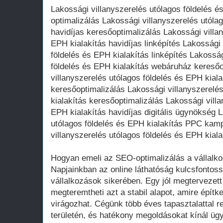
Lakossági villanyszerelés utólagos földelés 
optimalizálás Lakossági villanyszerelés utóla
havidíjas keresőoptimalizálás Lakossági villa
EPH kialakítás havidíjas linképítés Lakossági 
földelés és EPH kialakítás linképítés Lakosság
földelés és EPH kialakítás webáruház keresőo
villanyszerelés utólagos földelés és EPH kial
keresőoptimalizálás Lakossági villanyszerelé
kialakítás keresőoptimalizálás Lakossági villa
EPH kialakítás havidíjas digitális ügynökség 
utólagos földelés és EPH kialakítás PPC kam
villanyszerelés utólagos földelés és EPH kia
Hogyan emeli az SEO-optimalizálás a vállalko
Napjainkban az online láthatóság kulcsfontos
vállalkozások sikerében. Egy jól megtervezett 
megteremtheti azt a stabil alapot, amire építke
virágozhat. Cégünk több éves tapasztalattal 
területén, és hatékony megoldásokat kínál ügy