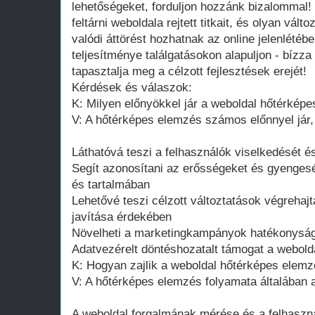
lehetőségeket, forduljon hozzánk bizalommal!
feltárni weboldala rejtett titkait, és olyan vál
valódi áttörést hozhatnak az online jelenlétéb
teljesítménye találgatásokon alapuljon - bízz
tapasztalja meg a célzott fejlesztések erejét!
Kérdések és válaszok:
K: Milyen előnyökkel jár a weboldal hőtérkép
V: A hőtérképes elemzés számos előnnyel jár,
Láthatóvá teszi a felhasználók viselkedését és
Segít azonosítani az erősségeket és gyengesé
és tartalmában
Lehetővé teszi célzott változtatások végrehaj
javítása érdekében
Növelheti a marketingkampányok hatékonyságá
Adatvezérelt döntéshozatalt támogat a webold
K: Hogyan zajlik a weboldal hőtérképes elemz
V: A hőtérképes elemzés folyamata általában a
A weboldal forgalmának mérése és a felhaszná