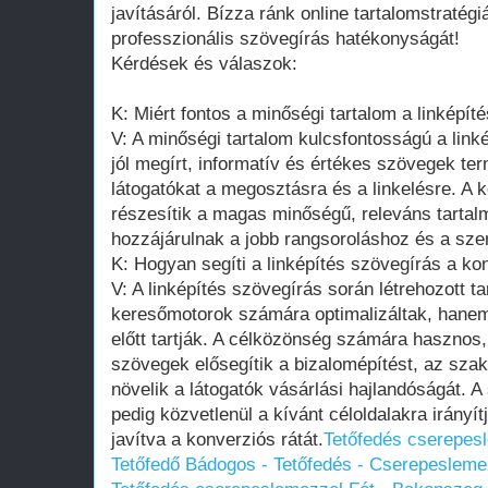
javításáról. Bízza ránk online tartalomstratégi
professzionális szövegírás hatékonyságát!
Kérdések és válaszok:
K: Miért fontos a minőségi tartalom a linképí
V: A minőségi tartalom kulcsfontosságú a link
jól megírt, informatív és értékes szövegek t
látogatókat a megosztásra és a linkelésre. A 
részesítik a magas minőségű, releváns tartal
hozzájárulnak a jobb rangsoroláshoz és a sze
K: Hogyan segíti a linképítés szövegírás a ko
V: A linképítés szövegírás során létrehozott 
keresőmotorok számára optimalizáltak, hanem
előtt tartják. A célközönség számára haszno
szövegek elősegítik a bizalomépítést, az szaké
növelik a látogatók vásárlási hajlandóságát. A 
pedig közvetlenül a kívánt céloldalakra irányít
javítva a konverziós rátát.
Tetőfedés cserepes
Tetőfedő Bádogos - Tetőfedés - Cserepeslem