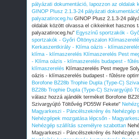
pályázati dokumentáció, lapozzon az oldalak k
GINOP Plusz 2.1.3-24 pályázati dokumentáció,
palyazatiroceg.hu
GINOP Plusz 2.1.3-24 pályá
oldalak között olvassa el cikkeinket hasznos ta
palyazatiroceg.hu"
Egyszínű sportzakók - Győ
sportzakók - Győri Öltönyszalon
Klímaszerel
Kerkaszentkirály - Klíma oázis - klímaszerelés
klíma - klímaszerelés
Klímaszerelés Pest meg
- Klíma oázis - klímaszerelés budapest - fűtés
klímaszerelés
Klímaszerelés Pest megye Soly
oázis - klímaszerelés budapest - fűtésre optim
Borofone BZ28b Trophie Dupla (Type-C) Sziva
BZ28b Trophie Dupla (Type-C) Szivargyújtó T
válasz hozzá ajándék terméket Borofone BZ28
Szivargyújtó Töltővég PD55W Fekete"
Nehézg
Magyarkeszi - Páncélszekrény és Nehézgép s
Nehézgépek mozgatása lépcsőn - Magyarkesz
Nehézgép szállítás személyre szabottan
Nehé
Magyarkeszi - Páncélszekrény és Nehézgép s