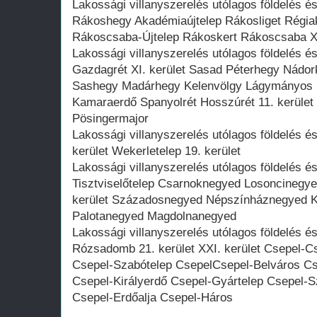
Lakossági villanyszerelés utólagos földelés 
Rákoshegy Akadémiaújtelep Rákosliget Régiak
Rákoscsaba-Újtelep Rákoskert Rákoscsaba XV
Lakossági villanyszerelés utólagos földelés 
Gazdagrét XI. kerület Sasad Péterhegy Nádork
Sashegy Madárhegy Kelenvölgy Lágymányos I
Kamaraerdő Spanyolrét Hosszúrét 11. kerület
Pösingermajor
Lakossági villanyszerelés utólagos földelés é
kerület Wekerletelep 19. kerület
Lakossági villanyszerelés utólagos földelés 
Tisztviselőtelep Csarnoknegyed Losoncinegyed
kerület Századosnegyed Népszínháznegyed 
Palotanegyed Magdolnanegyed
Lakossági villanyszerelés utólagos földelés é
Rózsadomb 21. kerület XXI. kerület Csepel-Cs
Csepel-Szabótelep CsepelCsepel-Belváros Cs
Csepel-Királyerdő Csepel-Gyártelep Csepel-S
Csepel-Erdőalja Csepel-Háros