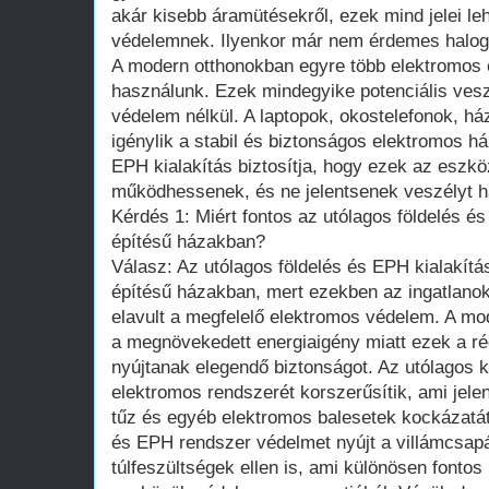
akár kisebb áramütésekről, ezek mind jelei l
védelemnek. Ilyenkor már nem érdemes halog
A modern otthonokban egyre több elektromos é
használunk. Ezek mindegyike potenciális vesz
védelem nélkül. A laptopok, okostelefonok, há
igénylik a stabil és biztonságos elektromos há
EPH kialakítás biztosítja, hogy ezek az eszk
működhessenek, és ne jelentsenek veszélyt h
Kérdés 1: Miért fontos az utólagos földelés és
építésű házakban?
Válasz: Az utólagos földelés és EPH kialakítá
építésű házakban, mert ezekben az ingatlano
elavult a megfelelő elektromos védelem. A m
a megnövekedett energiaigény miatt ezek a r
nyújtanak elegendő biztonságot. Az utólagos k
elektromos rendszerét korszerűsítik, ami jel
tűz és egyéb elektromos balesetek kockázatát.
és EPH rendszer védelmet nyújt a villámcsap
túlfeszültségek ellen is, ami különösen fontos 