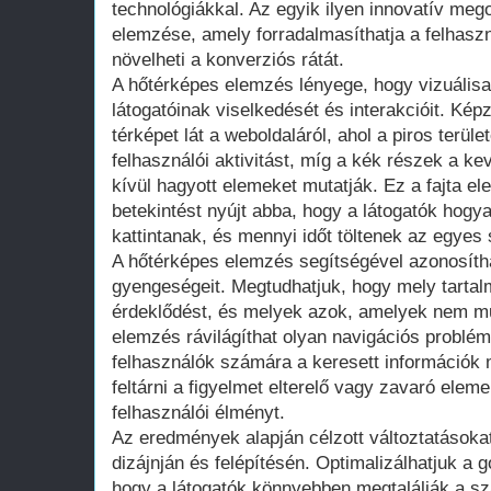
technológiákkal. Az egyik ilyen innovatív meg
elemzése, amely forradalmasíthatja a felhaszn
növelheti a konverziós rátát.
A hőtérképes elemzés lényege, hogy vizuálisa
látogatóinak viselkedését és interakcióit. Képz
térképet lát a weboldaláról, ahol a piros terüle
felhasználói aktivitást, míg a kék részek a k
kívül hagyott elemeket mutatják. Ez a fajta e
betekintést nyújt abba, hogy a látogatók hogy
kattintanak, és mennyi időt töltenek az egye
A hőtérképes elemzés segítségével azonosítha
gyengeségeit. Megtudhatjuk, hogy mely tartal
érdeklődést, és melyek azok, amelyek nem m
elemzés rávilágíthat olyan navigációs problé
felhasználók számára a keresett információk 
feltárni a figyelmet elterelő vagy zavaró elem
felhasználói élményt.
Az eredmények alapján célzott változtatásoka
dizájnján és felépítésén. Optimalizálhatjuk a 
hogy a látogatók könnyebben megtalálják a sz