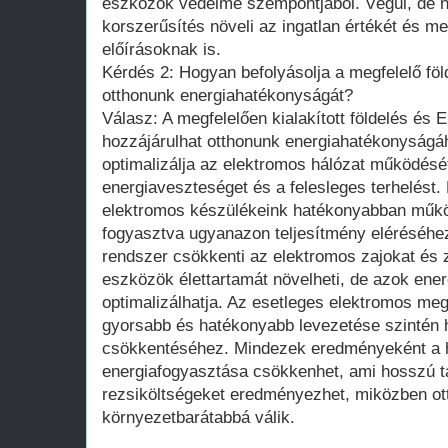
eszközök védelme szempontjából. Végül, de n
korszerűsítés növeli az ingatlan értékét és meg
előírásoknak is.
Kérdés 2: Hogyan befolyásolja a megfelelő fö
otthonunk energiahatékonyságát?
Válasz: A megfelelően kialakított földelés és
hozzájárulhat otthonunk energiahatékonyságáh
optimalizálja az elektromos hálózat működésé
energiaveszteséget és a felesleges terhelést. 
elektromos készülékeink hatékonyabban műkö
fogyasztva ugyanazon teljesítmény eléréséhez.
rendszer csökkenti az elektromos zajokat és
eszközök élettartamát növelheti, de azok ener
optimalizálhatja. Az esetleges elektromos me
gyorsabb és hatékonyabb levezetése szintén h
csökkentéséhez. Mindezek eredményeként a há
energiafogyasztása csökkenhet, ami hosszú 
rezsiköltségeket eredményezhet, miközben o
környezetbarátabbá válik.