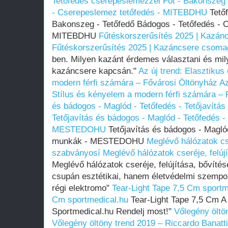
Tetőfedés cserepeslemezzel Fót - Bakonszeg 
- Cserepeslemez tetőfedés - MITEBDHU
Tetőf
Bakonszeg - Tetőfedő Bádogos - Tetőfedés - 
MITEBDHU
Fűtéskorszerűsítés 2025 | Kazá
Fűtéskorszerűsítés 2025 | Kazáncsere csoma
ben. Milyen kazánt érdemes választani és mil
kazáncsere kapcsán."
Az új trend: Elasztikus
modern férfi számára – Fővárosi Öltönyház
Az
Stílus és kényelem a modern férfi számára – 
és bádogos - Maglód - Tetőfedés - Tetőjaví
Tetőjavítás és bádogos - Maglód - Tetőfedés -
MESTEDOHU
Tetőjavítás és bádogos - Maglód
munkák - MESTEDOHU
Meglévő hálózatok cse
szabványosí
Meglévő hálózatok cseréje, felúj
Meglévő hálózatok cseréje, felújítása, bővít
csupán esztétikai, hanem életvédelmi szempon
régi elektromo"
Tear-Light Tape 7,5 Cm sportm
Cm sportmedical.hu
Tear-Light Tape 7,5 Cm A 
Sportmedical.hu Rendelj most!"
Vőlegény öltö
Vőlegény öltöny trend 2019 – Riccardo Banatti