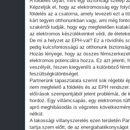
A földelés olyan, mint egy biztonsági szelep 
Képzeljük el, hogy az elektromosság egy foly
földelés az a csatorna, amely levezeti ezt a 
kárt tegyen otthonunkban vagy, ami még font
szakértői tudják, hogy egy megfelelően kialakí
az elektromos készülékeinket védi, de életeke
De mi a helyzet az EPH-val? Ez a rövidítés s
pedig kulcsfontosságú az otthonunk biztonsá
Hozás lényege, hogy az összes fémszerkezet
elektromos potenciálra hozza. Ez azt jelenti,
veszélyét, hiszen kiegyenlíti a különböző fém
feszültségkülönbséget.
Partnerünk tapasztalata szerint sok régebbi é
nem megfelelő a földelés és az EPH rendszer
előírások szempontjából jelent problémát, de 
hordoz. Egy villámcsapás, egy elektromos túl
apró meghibásodás is végzetes következmény
nélkül.
A lakossági villanyszerelés ezen területén Pa
tartja szem előtt, de az energiahatékonyságot is