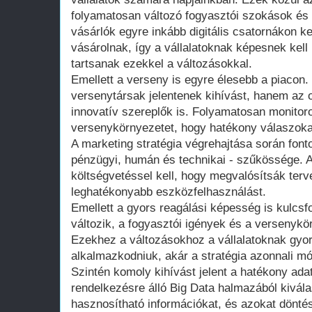
folyamatosan változó fogyasztói szokások és 
vásárlók egyre inkább digitális csatornákon k
vásárolnak, így a vállalatoknak képesnek kell 
tartsanak ezekkel a változásokkal.
Emellett a verseny is egyre élesebb a piac
versenytársak jelentenek kihívást, hanem az o
innovatív szereplők is. Folyamatosan monitoro
versenykörnyezetet, hogy hatékony válaszokat
A marketing stratégia végrehajtása során fonto
pénzügyi, humán és technikai - szűkössége. A 
költségvetéssel kell, hogy megvalósítsák terv
leghatékonyabb eszközfelhasználást.
Emellett a gyors reagálási képesség is kulcsf
változik, a fogyasztói igények és a versenykö
Ezekhez a változásokhoz a vállalatoknak gyo
alkalmazkodniuk, akár a stratégia azonnali mó
Szintén komoly kihívást jelent a hatékony ad
rendelkezésre álló Big Data halmazából kivála
hasznosítható információkat, és azokat dönt