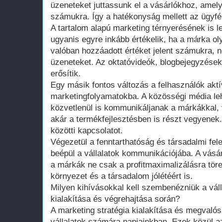
üzeneteket juttassunk el a vásárlókhoz, amel
számukra. Így a hatékonyság mellett az ügyfél
A tartalom alapú marketing térnyerésének is l
ugyanis egyre inkább értékelik, ha a márka oly
valóban hozzáadott értéket jelent számukra, 
üzeneteket. Az oktatóvideók, blogbejegyzések
erősítik.
Egy másik fontos változás a felhasználók akt
marketingfolyamatokba. A közösségi média leh
közvetlenül is kommunikáljanak a márkákkal, 
akár a termékfejlesztésben is részt vegyenek.
közötti kapcsolatot.
Végezetül a fenntarthatóság és társadalmi fel
beépül a vállalatok kommunikációjába. A vásár
a márkák ne csak a profitmaximalizálásra tö
környezet és a társadalom jólétéért is.
Milyen kihívásokkal kell szembenézniük a váll
kialakítása és végrehajtása során?
A marketing stratégia kialakítása és megvalós
vállalatok számára napjainkban. Ezek közül a