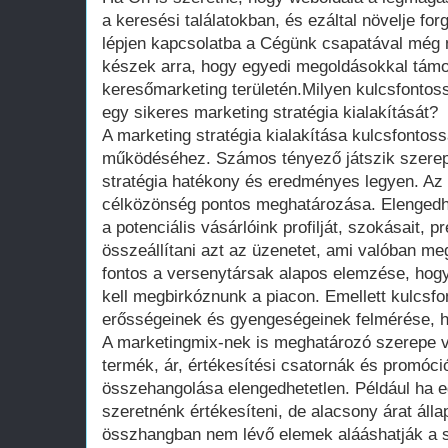
a keresési találatokban, és ezáltal növelje for
lépjen kapcsolatba a Cégünk csapatával még 
készek arra, hogy egyedi megoldásokkal támo
keresőmarketing területén.Milyen kulcsfonto
egy sikeres marketing stratégia kialakítását?
A marketing stratégia kialakítása kulcsfontoss
működéséhez. Számos tényező játszik szerep
stratégia hatékony és eredményes legyen. Az 
célközönség pontos meghatározása. Elengedhe
a potenciális vásárlóink profilját, szokásait, p
összeállítani azt az üzenetet, ami valóban me
fontos a versenytársak alapos elemzése, hogy
kell megbirkóznunk a piacon. Emellett kulcsfo
erősségeinek és gyengeségeinek felmérése, ho
A marketingmix-nek is meghatározó szerepe v
termék, ár, értékesítési csatornák és promóc
összehangolása elengedhetetlen. Például ha
szeretnénk értékesíteni, de alacsony árat áll
összhangban nem lévő elemek alááshatják a s