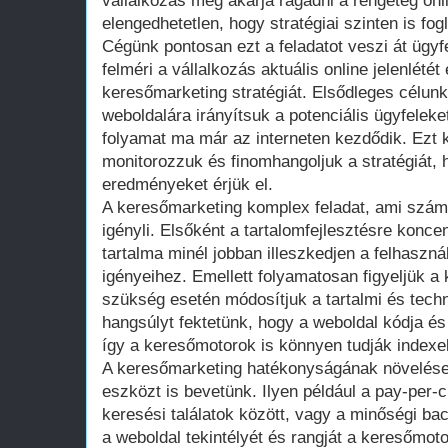
vállalkozás meg akarja ragadni a rengeteg onl
elengedhetetlen, hogy stratégiai szinten is fo
Cégünk pontosan ezt a feladatot veszi át ügyf
felméri a vállalkozás aktuális online jelenlét
keresőmarketing stratégiát. Elsődleges célunk
weboldalára irányítsuk a potenciális ügyfeleke
folyamat ma már az interneten kezdődik. Ezt 
monitorozzuk és finomhangoljuk a stratégiát, 
eredményeket érjük el.
A keresőmarketing komplex feladat, ami szám
igényli. Elsőként a tartalomfejlesztésre konce
tartalma minél jobban illeszkedjen a felhaszn
igényeihez. Emellett folyamatosan figyeljük a
szükség esetén módosítjuk a tartalmi és techni
hangsúlyt fektetünk, hogy a weboldal kódja és
így a keresőmotorok is könnyen tudják indexeln
A keresőmarketing hatékonyságának növelés
eszközt is bevetünk. Ilyen például a pay-per-c
keresési találatok között, vagy a minőségi bac
a weboldal tekintélyét és rangját a keresőmot