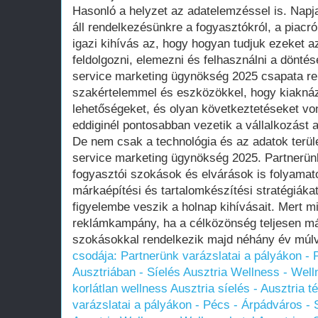
Hasonló a helyzet az adatelemzéssel is. Napj
áll rendelkezésünkre a fogyasztókról, a piacr
igazi kihívás az, hogy hogyan tudjuk ezeket 
feldolgozni, elemezni és felhasználni a döntés
service marketing ügynökség 2025 csapata r
szakértelemmel és eszközökkel, hogy kiaknáz
lehetőségeket, és olyan következtetéseket vo
eddiginél pontosabban vezetik a vállalkozást a 
De nem csak a technológia és az adatok terüle
service marketing ügynökség 2025. Partnerünk
fogyasztói szokások és elvárások is folyamat
márkaépítési és tartalomkészítési stratégiáka
figyelembe veszik a holnap kihívásait. Mert mi
reklámkampány, ha a célközönség teljesen m
szokásokkal rendelkezik majd néhány év múl
csodája: Partnerünk varázslatai a pályákon - 
Ausztriában - Síelés Ausztria Wellness - Well
korlátlan wellness
Ausztria síelés - Ausztria t
varázslatai a pályákon - Pécs - Árpádváros - 