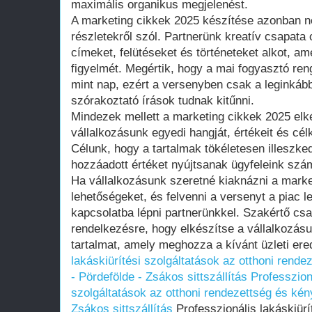
maximális organikus megjelenést.
A marketing cikkek 2025 készítése azonban n
részletekről szól. Partnerünk kreatív csapata 
címeket, felütéseket és történeteket alkot, am
figyelmét. Megértik, hogy a mai fogyasztó ren
mint nap, ezért a versenyben csak a leginkább
szórakoztató írások tudnak kitűnni.
Mindezek mellett a marketing cikkek 2025 elk
vállalkozásunk egyedi hangját, értékeit és cé
Célunk, hogy a tartalmak tökéletesen illeszke
hozzáadott értéket nyújtsanak ügyfeleink szá
Ha vállalkozásunk szeretné kiaknázni a marke
lehetőségeket, és felvenni a versenyt a piac l
kapcsolatba lépni partnerünkkel. Szakértő csa
rendelkezésre, hogy elkészítse a vállalkozás
tartalmat, amely meghozza a kívánt üzleti er
lakáskiürítési szolgáltatások az otthoni rend
- Pördefölde - Zsákos sittszállítás
Professzioná
szolgáltatások az otthoni rendezettség és ké
Zsákos sittszállítás
Professzionális lakáskiürí