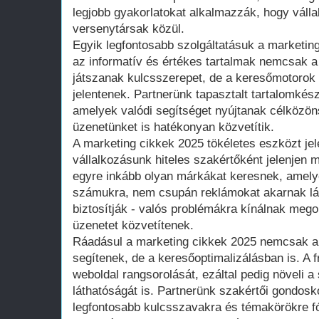
legjobb gyakorlatokat alkalmazzák, hogy váll
versenytársak közül.
Egyik legfontosabb szolgáltatásuk a marketin
az informatív és értékes tartalmak nemcsak a
játszanak kulcsszerepet, de a keresőmotorok 
jelentenek. Partnerünk tapasztalt tartalomkész
amelyek valódi segítséget nyújtanak célköz
üzenetünket is hatékonyan közvetítik.
A marketing cikkek 2025 tökéletes eszközt jel
vállalkozásunk hiteles szakértőként jelenjen 
egyre inkább olyan márkákat keresnek, amelye
számukra, nem csupán reklámokat akarnak lát
biztosítják - valós problémákra kínálnak mego
üzenetet közvetítenek.
Ráadásul a marketing cikkek 2025 nemcsak 
segítenek, de a keresőoptimalizálásban is. A fr
weboldal rangsorolását, ezáltal pedig növeli a
láthatóságát is. Partnerünk szakértői gondosk
legfontosabb kulcsszavakra és témakörökre fó