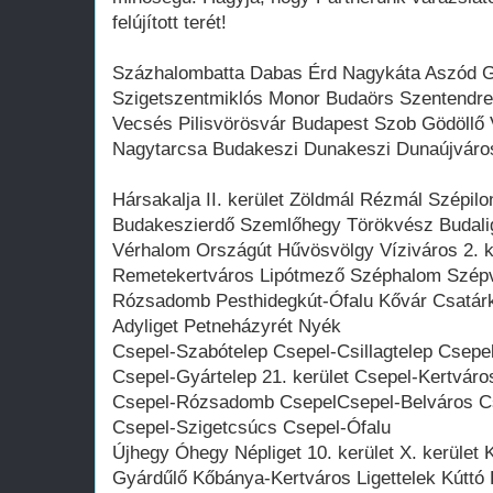
felújított terét!
Százhalombatta Dabas Érd Nagykáta Aszód 
Szigetszentmiklós Monor Budaörs Szentendre
Vecsés Pilisvörösvár Budapest Szob Gödöll
Nagytarcsa Budakeszi Dunakeszi Dunaújváro
Hársakalja II. kerület Zöldmál Rézmál Szépilo
Budakeszierdő Szemlőhegy Törökvész Budalig
Vérhalom Országút Hűvösvölgy Víziváros 2. k
Remetekertváros Lipótmező Széphalom Szépv
Rózsadomb Pesthidegkút-Ófalu Kővár Csatár
Adyliget Petneházyrét Nyék
Csepel-Szabótelep Csepel-Csillagtelep Csepe
Csepel-Gyártelep 21. kerület Csepel-Kertváros
Csepel-Rózsadomb CsepelCsepel-Belváros Cs
Csepel-Szigetcsúcs Csepel-Ófalu
Újhegy Óhegy Népliget 10. kerület X. kerület 
Gyárdűlő Kőbánya-Kertváros Ligettelek Kúttó