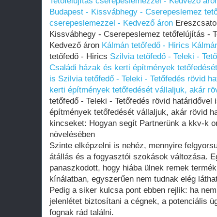
Tetőfelújítás cserepeslemezzel - Kedvező áro
Budapest - Kissvábhegy - Cserepeslemez tetőfe
cserepeslemezzel - Kedvező áron
Ereszcsator
Kissvábhegy - Cserepeslemez tetőfelújítás - T
Kedvező áron
Kálmán tetőfedő - Hirics
Kálmán
tetőfedő - Hirics
Szilvia tetőfedő - Teleki - Tet
Családi házak és kerti építmények tetőfedését 
is
Szilvia tetőfedő - Teleki - Tetőfedés rövid h
kerti építmények tetőfedését vállaljuk, akár rö
tetőfedő - Teleki - Tetőfedés rövid határidővel 
építmények tetőfedését vállaljuk, akár rövid ha
kincseket: Hogyan segít Partnerünk a kkv-k o
növelésében
Szinte elképzelni is nehéz, mennyire felgyorsul
átállás és a fogyasztói szokások változása. E
panaszkodott, hogy hiába ülnek remek termékk
kínálatban, egyszerűen nem tudnak elég láthat
Pedig a siker kulcsa pont ebben rejlik: ha nem
jelenlétet biztosítani a cégnek, a potenciális
fognak rád találni.