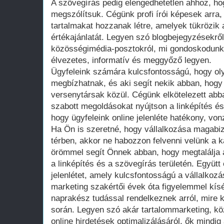
A szövegírás pedig elengedhetetlen ahhoz, ho
megszólítsuk. Cégünk profi írói képesek arra
tartalmakat hozzanak létre, amelyek tükrözik a
értékajánlatát. Legyen szó blogbejegyzésekről
közösségimédia-posztokról, mi gondoskodunk
élvezetes, informatív és meggyőző legyen.
Ügyfeleink számára kulcsfontosságú, hogy olya
megbízhatnak, és aki segít nekik abban, hogy
versenytársak közül. Cégünk elkötelezett abb
szabott megoldásokat nyújtson a linképítés és
hogy ügyfeleink online jelenléte hatékony, vo
Ha Ön is szeretné, hogy vállalkozása magabizt
térben, akkor ne habozzon felvenni velünk a 
örömmel segít Önnek abban, hogy megtalálja 
a linképítés és a szövegírás területén. Együtt é
jelenlétet, amely kulcsfontosságú a vállalkoz
marketing szakértői évek óta figyelemmel kísér
naprakész tudással rendelkeznek arról, mire k
során. Legyen szó akár tartalommarketing, k
online hirdetések optimalizálásáról, ők mindig