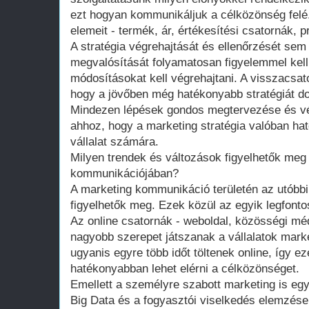
ezt hogyan kommunikáljuk a célközönség felé
elemeit - termék, ár, értékesítési csatornák, p
A stratégia végrehajtását és ellenőrzését sem
megvalósítását folyamatosan figyelemmel kell
módosításokat kell végrehajtani. A visszacsat
hogy a jövőben még hatékonyabb stratégiát do
Mindezen lépések gondos megtervezése és vé
ahhoz, hogy a marketing stratégia valóban h
vállalat számára.
Milyen trendek és változások figyelhetők meg
kommunikációjában?
A marketing kommunikáció területén az utóbbi
figyelhetők meg. Ezek közül az egyik legfontos
Az online csatornák - weboldal, közösségi méd
nagyobb szerepet játszanak a vállalatok mark
ugyanis egyre több időt töltenek online, így e
hatékonyabban lehet elérni a célközönséget.
Emellett a személyre szabott marketing is eg
Big Data és a fogyasztói viselkedés elemzése 