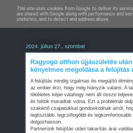
This site uses cookies from Google to deliver its servic
are shared with Google along with performance and secu
Weboldal készítés a
statistics, and to detect and address abuse.
2024. július 27., szombat
Ragyogó otthon újjászületés után
kényelmes megoldása a felújítás u
A felújítás mindig izgalmas és megújító élmén
az ember érzi, hogy még hiányzik valami. A l
tökéletes képe valahogy nem áll össze teljes
és foltok maradtak volna. Ezt a problémát old
szakértő csapatukkal gondoskodnak arról, hog
legtisztább, legcsillogóbb és legkomfortosab
dolgozhasson.
Partnerünk felújítás utáni takarítás árai valób