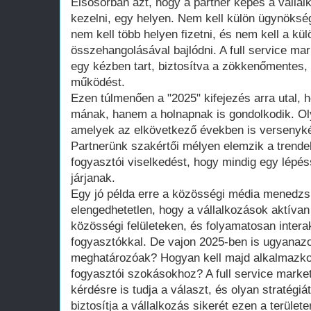
Elsősorban azt, hogy a partner képes a vállalk
kezelni, egy helyen. Nem kell külön ügynökség
nem kell több helyen fizetni, és nem kell a k
összehangolásával bajlódni. A full service m
egy kézben tart, biztosítva a zökkenőmentes, 
működést.
Ezen túlmenően a "2025" kifejezés arra utal, 
mának, hanem a holnapnak is gondolkodik. Ol
amelyek az elkövetkező években is versenyké
Partnerünk szakértői mélyen elemzik a trendeke
fogyasztói viselkedést, hogy mindig egy lépés
járjanak.
Egy jó példa erre a közösségi média menedz
elengedhetetlen, hogy a vállalkozások aktívan
közösségi felületeken, és folyamatosan intera
fogyasztókkal. De vajon 2025-ben is ugyanazo
meghatározóak? Hogyan kell majd alkalmazkod
fogyasztói szokásokhoz? A full service marke
kérdésre is tudja a választ, és olyan stratégiá
biztosítja a vállalkozás sikerét ezen a területe