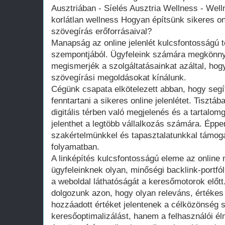
Ausztriában - Síelés Ausztria Wellness - Well
korlátlan wellness Hogyan építsünk sikeres onli
szövegírás erőforrásaival?
Manapság az online jelenlét kulcsfontosságú 
szempontjából. Ügyfeleink számára megkönnyí
megismerjék a szolgáltatásainkat azáltal, hog
szövegírási megoldásokat kínálunk.
Cégünk csapata elkötelezett abban, hogy segít
fenntartani a sikeres online jelenlétet. Tisztá
digitális térben való megjelenés és a tartalo
jelenthet a legtöbb vállalkozás számára. Éppe
szakértelmünkkel és tapasztalatunkkal támog
folyamatban.
A linképítés kulcsfontosságú eleme az online
ügyfeleinknek olyan, minőségi backlink-portfól
a weboldal láthatóságát a keresőmotorok előtt.
dolgozunk azon, hogy olyan releváns, értékes
hozzáadott értéket jelentenek a célközönség
keresőoptimalizálást, hanem a felhasználói élm