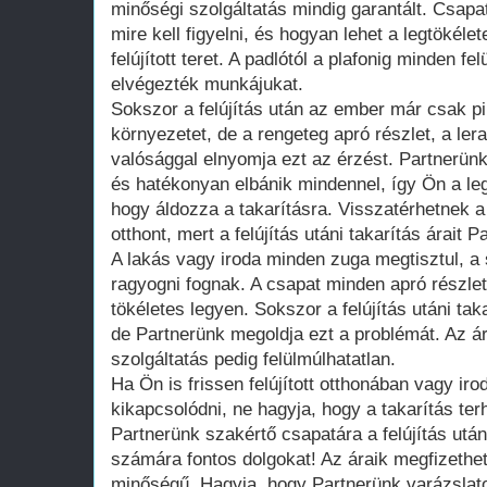
minőségi szolgáltatás mindig garantált. Csapat
mire kell figyelni, és hogyan lehet a legtökéle
felújított teret. A padlótól a plafonig minden fe
elvégezték munkájukat.
Sokszor a felújítás után az ember már csak pi
környezetet, de a rengeteg apró részlet, a le
valósággal elnyomja ezt az érzést. Partnerün
és hatékonyan elbánik mindennel, így Ön a leg
hogy áldozza a takarításra. Visszatérhetnek 
otthont, mert a felújítás utáni takarítás árait 
A lakás vagy iroda minden zuga megtisztul, a s
ragyogni fognak. A csapat minden apró részle
tökéletes legyen. Sokszor a felújítás utáni ta
de Partnerünk megoldja ezt a problémát. Az ára
szolgáltatás pedig felülmúlhatatlan.
Ha Ön is frissen felújított otthonában vagy ir
kikapcsolódni, ne hagyja, hogy a takarítás te
Partnerünk szakértő csapatára a felújítás után
számára fontos dolgokat! Az áraik megfizethe
minőségű. Hagyja, hogy Partnerünk varázslato