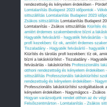
rendezettség és kényelem érdekében - Pördeföl
Lomtalanítás Budapest 2023 időpontok - Véké
sittszállítás
Lomtalanítás Budapest 2023 időpo
Zsákos sittszállítás
Lomtalanítás Budapest 20
Lomtalanítás - Zsákos sittszállítás
Kiürítés és
amiért érdemes szakemberekre bízni a lakáskiü
Hagyaték felvásárló - hagyaték felvásárlás - l
profi kezekben: tíz ok, amiért érdemes szakem
Tiszaladány - Hagyaték felvásárló - hagyaték f
Kiürítés és tárolás profi kezekben: tíz ok, a
bízni a lakáskiürítést - Tiszaladány - Hagyaté
felvásárlás - lakáskiürítés
Professzionális lak
otthoni rendezettség és kényelem érdekében
sittszállítás
Professzionális lakáskiürítési szo
rendezettség és kényelem érdekében - Nagymá
Professzionális lakáskiürítési szolgáltatások 
kényelem érdekében - Nagymágocs - Zsákos s
Hogyan varázsoljunk rendet otthon az év végi 
Felsőszentmárton - Lomtalanítás - Zsákos sitt