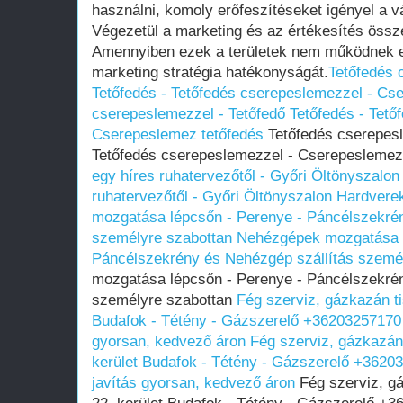
használni, komoly erőfeszítéseket igényel a vá
Végezetül a marketing és az értékesítés össze
Amennyiben ezek a területek nem működnek eg
marketing stratégia hatékonyságát.
Tetőfedés 
Tetőfedés - Tetőfedés cserepeslemezzel - Cs
cserepeslemezzel - Tetőfedő Tetőfedés - Tető
Cserepeslemez tetőfedés
Tetőfedés cserepesl
Tetőfedés cserepeslemezzel - Cserepeslemez
egy híres ruhatervezőtől - Győri Öltönyszalon
ruhatervezőtől - Győri Öltönyszalon
Hardvere
mozgatása lépcsőn - Perenye - Páncélszekrén
személyre szabottan
Nehézgépek mozgatása l
Páncélszekrény és Nehézgép szállítás szemé
mozgatása lépcsőn - Perenye - Páncélszekrén
személyre szabottan
Fég szerviz, gázkazán tis
Budafok - Tétény - Gázszerelő +36203257170 
gyorsan, kedvező áron
Fég szerviz, gázkazán 
kerület Budafok - Tétény - Gázszerelő +3620
javítás gyorsan, kedvező áron
Fég szerviz, gá