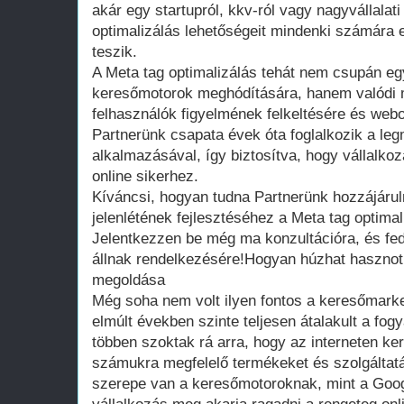
akár egy startupról, kkv-ról vagy nagyvállalati
optimalizálás lehetőségeit mindenki számára 
teszik.
A Meta tag optimalizálás tehát nem csupán egy
keresőmotorok meghódítására, hanem valódi 
felhasználók figyelmének felkeltésére és web
Partnerünk csapata évek óta foglalkozik a l
alkalmazásával, így biztosítva, hogy vállalkoz
online sikerhez.
Kíváncsi, hogyan tudna Partnerünk hozzájáruln
jelenlétének fejlesztéséhez a Meta tag optima
Jelentkezzen be még ma konzultációra, és fed
állnak rendelkezésére!Hogyan húzhat hasznot
megoldása
Még soha nem volt ilyen fontos a keresőmarke
elmúlt években szinte teljesen átalakult a fog
többen szoktak rá arra, hogy az interneten k
számukra megfelelő termékeket és szolgáltat
szerepe van a keresőmotoroknak, mint a Goog