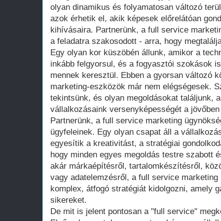
olyan dinamikus és folyamatosan változó terüle
azok érhetik el, akik képesek előrelátóan gond
kihívásaira. Partnerünk, a full service marke
a feladatra szakosodott - arra, hogy megtalálj
Egy olyan kor küszöbén állunk, amikor a tech
inkább felgyorsul, és a fogyasztói szokások i
mennek keresztül. Ebben a gyorsan változó 
marketing-eszközök már nem elégségesek. Sz
tekintsünk, és olyan megoldásokat találjunk, a
vállalkozásaink versenyképességét a jövőben 
Partnerünk, a full service marketing ügynöksé
ügyfeleinek. Egy olyan csapat áll a vállalkoz
egyesítik a kreativitást, a stratégiai gondolko
hogy minden egyes megoldás testre szabott é
akár márkaépítésről, tartalomkészítésről, k
vagy adatelemzésről, a full service marketin
komplex, átfogó stratégiát kidolgozni, amely g
sikereket.
De mit is jelent pontosan a "full service" meg