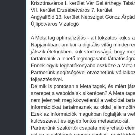
Krisztinaváros I. kerület Vár Gellérthegy Tabá
VII. kerület Erzsébetváros 7. kerület
Angyalföld 13. kerület Népsziget Göncz Árpád 
Újlipótváros Vizafogó
A Meta tag optimalizálás - a titokzatos kulcs 
Napjainkban, amikor a digitális világ minden 
játszik életünkben, kulcsfontosságú, hogy meg
tartalmaink a lehető legmagasabb láthatóságn
Ennek egyik leghatékonyabb eszköze a Meta t
Partnerünk segítségével ötvözhetünk vállalk
fejlesztésével.
De mik is pontosan a Meta tagek, és miért já
szerepet a weboldalak sikerében? A Meta ta
nem jelennek meg közvetlenül a weboldal tar
információkat tartalmaznak az oldal jellemző
Ezek az információk magukban foglalják a webo
kulcsszavait és egyéb fontos metaadatokat.
Partnerünk szakértői csapata mélyreható elemz
online jelenlétének gyenge pontjait, majd kid