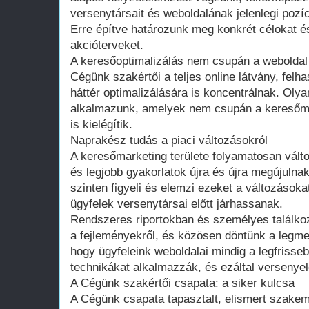
versenytársait és weboldalának jelenlegi pozíc
Erre építve határozunk meg konkrét célokat é
akcióterveket.
A keresőoptimalizálás nem csupán a weboldal t
Cégünk szakértői a teljes online látvány, felh
háttér optimalizálására is koncentrálnak. Oly
alkalmazunk, amelyek nem csupán a keresőmot
is kielégítik.
Naprakész tudás a piaci változásokról
A keresőmarketing területe folyamatosan válto
és legjobb gyakorlatok újra és újra megújulna
szinten figyeli és elemzi ezeket a változásoka
ügyfelek versenytársai előtt járhassanak.
Rendszeres riportokban és személyes találkoz
a fejleményekről, és közösen döntünk a legme
hogy ügyfeleink weboldalai mindig a legfrisse
technikákat alkalmazzák, és ezáltal versenye
A Cégünk szakértői csapata: a siker kulcsa
A Cégünk csapata tapasztalt, elismert szakemb