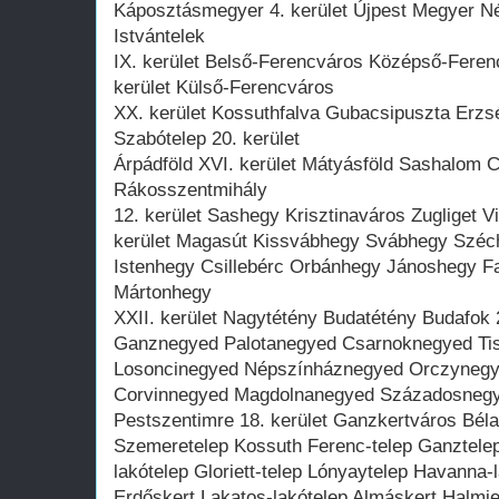
Káposztásmegyer 4. kerület Újpest Megyer Né
Istvántelek
IX. kerület Belső-Ferencváros Középső-Ferencv
kerület Külső-Ferencváros
XX. kerület Kossuthfalva Gubacsipuszta Erzs
Szabótelep 20. kerület
Árpádföld XVI. kerület Mátyásföld Sashalom Ci
Rákosszentmihály
12. kerület Sashegy Krisztinaváros Zugliget V
kerület Magasút Kissvábhegy Svábhegy Széc
Istenhegy Csillebérc Orbánhegy Jánoshegy F
Mártonhegy
XXII. kerület Nagytétény Budatétény Budafok 
Ganznegyed Palotanegyed Csarnoknegyed Tisz
Losoncinegyed Népszínháznegyed Orczynegyed 
Corvinnegyed Magdolnanegyed Századosneg
Pestszentimre 18. kerület Ganzkertváros Bélat
Szemeretelep Kossuth Ferenc-telep Ganztelep 
lakótelep Gloriett-telep Lónyaytelep Havanna
Erdőskert Lakatos-lakótelep Almáskert Halmi