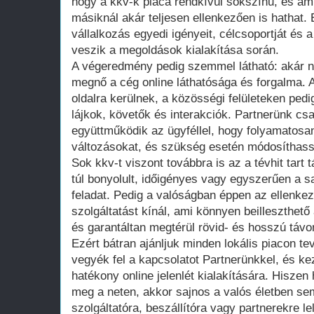
hogy a kkv-k piaca rendkívül sokszínű, és ami
másiknál akár teljesen ellenkezően is hathat.
vállalkozás egyedi igényeit, célcsoportját és 
veszik a megoldások kialakítása során.
A végeredmény pedig szemmel látható: akár n
megnő a cég online láthatósága és forgalma. A
oldalra kerülnek, a közösségi felületeken ped
lájkok, követők és interakciók. Partnerünk cs
együttműködik az ügyféllel, hogy folyamatosa
változásokat, és szükség esetén módosíthass
Sok kkv-t viszont továbbra is az a tévhit tart 
túl bonyolult, időigényes vagy egyszerűen a s
feladat. Pedig a valóságban éppen az ellenkez
szolgáltatást kínál, ami könnyen beilleszthető 
és garantáltan megtérül rövid- és hosszú távo
Ezért bátran ajánljuk minden lokális piacon 
vegyék fel a kapcsolatot Partnerünkkel, és k
hatékony online jelenlét kialakítására. Hiszen
meg a neten, akkor sajnos a valós életben se
szolgáltatóra, beszállítóra vagy partnerekre l