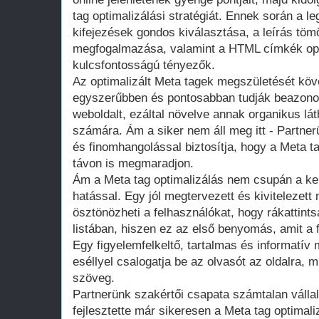
tag optimalizálási stratégiát. Ennek során a 
kifejezések gondos kiválasztása, a leírás tö
megfogalmazása, valamint a HTML címkék opt
kulcsfontosságú tényezők.
Az optimalizált Meta tagek megszületését kö
egyszerűbben és pontosabban tudják beazonos
weboldalt, ezáltal növelve annak organikus lát
számára. Ám a siker nem áll meg itt - Partne
és finomhangolással biztosítja, hogy a Meta t
távon is megmaradjon.
Ám a Meta tag optimalizálás nem csupán a k
hatással. Egy jól megtervezett és kivitelezett 
ösztönözheti a felhasználókat, hogy rákattints
listában, hiszen ez az első benyomás, amit a 
Egy figyelemfelkeltő, tartalmas és informatív
eséllyel csalogatja be az olvasót az oldalra
szöveg.
Partnerünk szakértői csapata számtalan vállal
fejlesztette már sikeresen a Meta tag optimal