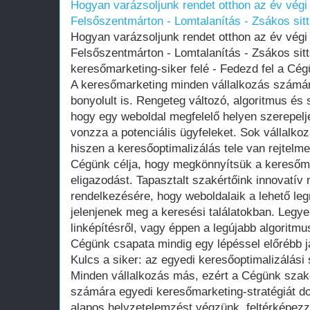
Hogyan varázsoljunk rendet otthon az év végi 
Felsőszentmárton - Lomtalanítás - Zsákos sitt
Hogyan varázsoljunk rendet otthon az év végi 
Felsőszentmárton - Lomtalanítás - Zsákos sitt
keresőmarketing-siker felé - Fedezd fel a Cég
A keresőmarketing minden vállalkozás számár
bonyolult is. Rengeteg változó, algoritmus é
hogy egy weboldal megfelelő helyen szerepeljen
vonzza a potenciális ügyfeleket. Sok vállalkoz
hiszen a keresőoptimalizálás tele van rejtelm
Cégünk célja, hogy megkönnyítsük a keresőma
eligazodást. Tapasztalt szakértőink innovatív
rendelkezésére, hogy weboldalaik a lehető l
jelenjenek meg a keresési találatokban. Legyen
linképítésről, vagy éppen a legújabb algoritmu
Cégünk csapata mindig egy lépéssel előrébb j
Kulcs a siker: az egyedi keresőoptimalizálási 
Minden vállalkozás más, ezért a Cégünk szak
számára egyedi keresőmarketing-stratégiát do
alapos helyzetelemzést végzünk, feltérképezzü