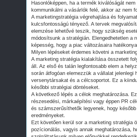
Hasonlóképpen, ha a termék kiválóságát nem 
kommunikálni a vásárlók felé, akkor az nem fo
A marketingstratégia végrehajtása és folyama
kulcsfontosságú tényező. A tervek megvalósí
elemzése lehetővé teszik, hogy szükség eset
módosítsunk a stratégián. Elengedhetetlen a 
képesség, hogy a piac változásaira hatékonyan
Milyen lépéseket érdemes követni a marketing 
A marketing stratégia kialakítása összetett f
áll. Az első és talán legfontosabb elem a hel
során átfogóan elemezzük a vállalat jelenlegi h
versenytársakat és a célcsoportot. Ez a kiin
későbbi stratégiai döntéseket.
A következő lépés a célok meghatározása. Eze
részesedési, márkaépítési vagy éppen PR célo
és számszerűsíthetők legyenek, hogy később m
eredményeket.
Ezt követően kerül sor a marketing stratégia 
pozícionálás, vagyis annak meghatározása, 
szolgáltatásunk milyen előnyökkel rendelkezi