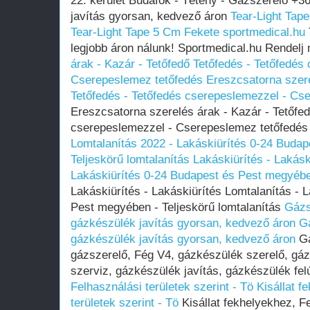
22. kerület Budafok - Tétény - Gázszerelő +
javítás gyorsan, kedvező áron
Tear-Light Tap
Tear-Light Tape 5 Cm Fekete sportmedical.hu
legjobb áron nálunk! Sportmedical.hu Rendelj
árak - Kazár - Tetőfedő Tetőfedés - Tetőfedés
Cserepeslemez tetőfedés
Ereszcsatorna szere
Tetőfedés - Tetőfedés cserepeslemezzel - Cs
Ereszcsatorna szerelés árak - Kazár - Tetőfed
cserepeslemezzel - Cserepeslemez tetőfedé
Lomtalanítás‎ 2022 - Lakáskiürítés 0-24 Budap
Teljeskörű lomtalanítás
Lakáskiürítés - Lakásk
Lakáskiürítés 0-24 Budapest és Pest megyében
Lakáskiürítés - Lakáskiürítés Lomtalanítás‎ -
Pest megyében‎ - Teljeskörű lomtalanítás
Gázs
gázkészülék javítás gyorsan, kedvező áron
G
gázkészülék javítás gyorsan, kedvező áron
Gá
gázszerelő, Fég V4, gázkészülék szerelő, gá
szerviz, gázkészülék javítás, gázkészülék fel
Felhasználási területek szerint - Tö
Kisállat f
területek szerint - Tö
Kisállat fekhelyekhez, Fe