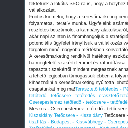
fektetünk a lokális SEO-ra is, hogy a helyhez 
vállalkozást.
Fontos kiemelni, hogy a keresőmarketing nem
folyamatos, iteratív munka. Ügyfeleink szám
részletes beszámolót a kampány alakulásáró
akár napi szinten is finomhangoljuk a stratégi
potenciális ügyfelet irányítsuk a vállalkozás 
forgalom minél nagyobb mértékben konvertálód
A keresőmarketing rendkívül hatékony eszköz
ha megfelelő szakértelemmel és ráfordítással
tapasztalt szakértői mindent megtesznek anna
a lehető legjobban támogassuk ebben a folya
kihasználni a keresőmarketing nyújtotta lehe
csapatunkat még ma!
Terasztető tetőfedés - 
tetőfedő - tetőcsere - tetőfedés
Terasztető tet
Cserepeslemez tetőfedő - tetőcsere - tetőfedé
Meszes - Cserepeslemez tetőfedő - tetőcsere
Kiszsidány
Tetőcsere - Kiszsidány
Tetőcsere 
tisztítás - Budapest - Kissvábhegy - Cserepesl