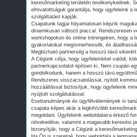
keresőmarketing területén tevékenykednek. So
elhivatottságuk garantálja, hogy ügyfeleink a
szolgáltatást kapják.
Csapatunk tagjai folyamatosan képzik magukat,
dinamikusan változó piaccal. Rendszeresen v
workshopokon és online tréningeken, hogy a le
gyakorlatokat megismerhessék, és átadhassák
Megbízható partnerség a hosszú távú sikerért
A Cégünk célja, hogy ügyfeleinkkel valódi, k
partnerkapcsolatot építsen ki. Nem csupán eg
gondolkodunk, hanem a hosszú távú együttmű
Rendszeres visszacsatolással, nyitott kommu
hozzáállással biztosítjuk, hogy ügyfeleink mi
nyújtott szolgáltatással.
Esettanulmányok és ügyfélvélemények is tanú
csapata képes akár a legkihívóbb keresőmarke
megoldani. Ügyfeleink weboldalaira érkező fo
növekedése, valamint a magasabb keresési p
bizonyítják, hogy a Cégünk a keresőmarketing
Ha Ön is szeretné, hogy weboldala a legmaga