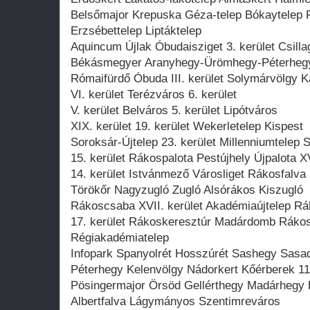
Belsőmajor Krepuska Géza-telep Bókaytelep F
Erzsébettelep Liptáktelep
Aquincum Újlak Óbudaisziget 3. kerület Csil
Békásmegyer Aranyhegy-Ürömhegy-Péterhegy
Rómaifürdő Óbuda III. kerület Solymárvölgy 
VI. kerület Terézváros 6. kerület
V. kerület Belváros 5. kerület Lipótváros
XIX. kerület 19. kerület Wekerletelep Kispest
Soroksár-Újtelep 23. kerület Millenniumtelep S
15. kerület Rákospalota Pestújhely Újpalota XV
14. kerület Istvánmező Városliget Rákosfalva
Törökőr Nagyzugló Zugló Alsórákos Kiszugló
Rákoscsaba XVII. kerület Akadémiaújtelep R
17. kerület Rákoskeresztúr Madárdomb Rákos
Régiakadémiatelep
Infopark Spanyolrét Hosszúrét Sashegy Sasad 
Péterhegy Kelenvölgy Nádorkert Kőérberek 11
Pösingermajor Örsöd Gellérthegy Madárheg
Albertfalva Lágymányos Szentimreváros