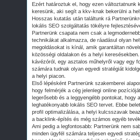
Ezért határoztuk el, hogy ezen változtatnunk 
keresünk, aki segít a kkv-knak bekerülni a hely
Hosszas kutatás után találtunk rá Partnerünkre
lokális SEO szolgáltatás tökélyre fejlesztésév
Partnerünk csapata nem csak a legmodernebb 
technikákat alkalmazza, de ráadásul olyan hely
megoldásokat is kínál, amik garantáltan növeln
közösségi oldalakon és a helyi keresésekben
kávézóról, egy asztalos műhelyről vagy egy fo
számára tudnak olyan egyedi stratégiát kidol
a helyi piacon.
Első lépésként Partnerünk szakemberei alapo
hogy felmérjék a cég jelenlegi online pozíciój
legerősebb és a leggyengébb pontokat, hogy a
leghatékonyabb lokális SEO tervet. Ebbe bel
profil optimalizálása, a helyi kulcsszavak bea
a backlink-építés és még számos egyéb tevé
Ami pedig a legfontosabb: Partnerünk nem sa
minden ügyfél számára teljesen egyedi stratégi