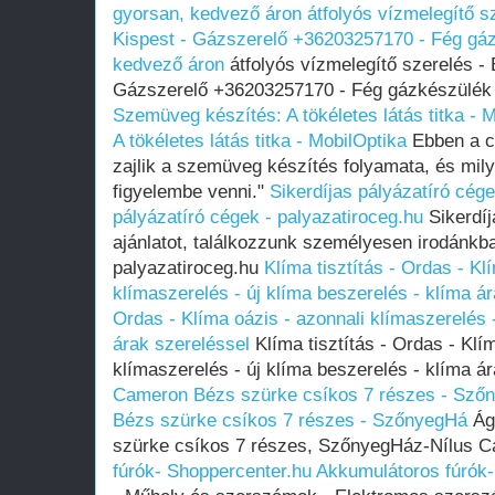
gyorsan, kedvező áron
átfolyós vízmelegítő s
Kispest - Gázszerelő +36203257170 - Fég gáz
kedvező áron
átfolyós vízmelegítő szerelés - 
Gázszerelő +36203257170 - Fég gázkészülék 
Szemüveg készítés: A tökéletes látás titka - 
A tökéletes látás titka - MobilOptika
Ebben a c
zajlik a szemüveg készítés folyamata, és mi
figyelembe venni."
Sikerdíjas pályázatíró cége
pályázatíró cégek - palyazatiroceg.hu
Sikerdíj
ajánlatot, találkozzunk személyesen irodánkba
palyazatiroceg.hu
Klíma tisztítás - Ordas - Kl
klímaszerelés - új klíma beszerelés - klíma á
Ordas - Klíma oázis - azonnali klímaszerelés 
árak szereléssel
Klíma tisztítás - Ordas - Klí
klímaszerelés - új klíma beszerelés - klíma á
Cameron Bézs szürke csíkos 7 részes - Sző
Bézs szürke csíkos 7 részes - SzőnyegHá
Ág
szürke csíkos 7 részes, SzőnyegHáz-Nílus Ca
fúrók- Shoppercenter.hu
Akkumulátoros fúrók-