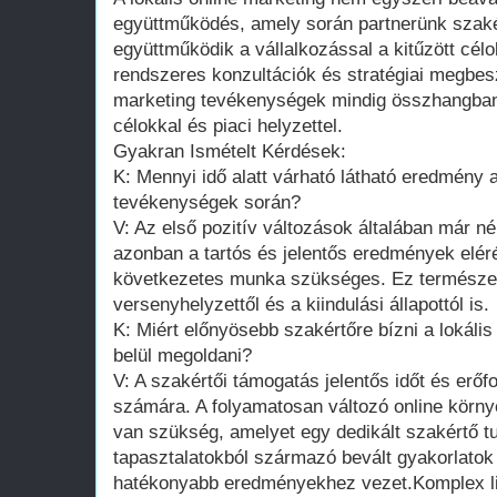
együttműködés, amely során partnerünk szaké
együttműködik a vállalkozással a kitűzött cél
rendszeres konzultációk és stratégiai megbesz
marketing tevékenységek mindig összhangban 
célokkal és piaci helyzettel.
Gyakran Ismételt Kérdések:
K: Mennyi idő alatt várható látható eredmény a
tevékenységek során?
V: Az első pozitív változások általában már né
azonban a tartós és jelentős eredmények elé
következetes munka szükséges. Ez természete
versenyhelyzettől és a kiindulási állapottól is.
K: Miért előnyösebb szakértőre bízni a lokális
belül megoldani?
V: A szakértői támogatás jelentős időt és erőf
számára. A folyamatosan változó online körn
van szükség, amelyet egy dedikált szakértő tud
tapasztalatokból származó bevált gyakorlato
hatékonyabb eredményekhez vezet.Komplex lin