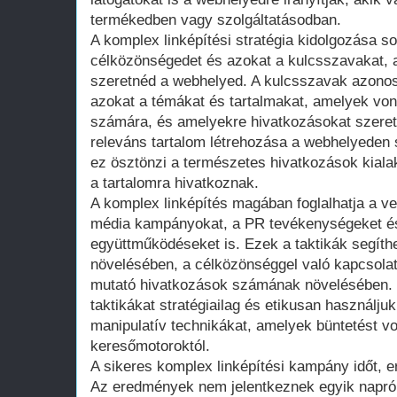
termékedben vagy szolgáltatásodban.
A komplex linképítési stratégia kidolgozása so
célközönségedet és azokat a kulcsszavakat, a
szeretnéd a webhelyed. A kulcsszavak azonos
azokat a témákat és tartalmakat, amelyek vo
számára, és amelyekre hivatkozásokat szeretn
releváns tartalom létrehozása a webhelyeden 
ez ösztönzi a természetes hivatkozások kial
a tartalomra hivatkoznak.
A komplex linképítés magában foglalhatja a v
média kampányokat, a PR tevékenységeket és
együttműködéseket is. Ezek a taktikák segít
növelésében, a célközönséggel való kapcsolat
mutató hivatkozások számának növelésében. 
taktikákat stratégiailag és etikusan használj
manipulatív technikákat, amelyek büntetést 
keresőmotoroktól.
A sikeres komplex linképítési kampány időt, er
Az eredmények nem jelentkeznek egyik napról