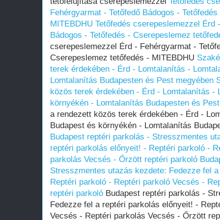
tetőfelújítása cserepeslemezzel
Tetőfedés cse
Fehérgyarmat - Tetőfedő Bádogos - Tetőfedés
MITEBDHU
Tetőfedés cserepeslemezzel Érd -
Bádogos - Tetőfedés - Cserepeslemez tetőf
cserepeslemezzel Érd - Fehérgyarmat - Tetőf
Cserepeslemez tetőfedés - MITEBDHU
Szaké
terek érdekében - Érd - Lomtalanítás - Lomta
Lomtalanítás Budapesten és Pest megyében
közös terek érdekében - Érd - Lomtalanítás -
környékén - Lomtalanítás Budapesten és Pes
a rendezett közös terek érdekében - Érd - Lom
Budapest és környékén - Lomtalanítás Budap
Budapest reptéri parkolás - Stresszmentes ut
reptéri parkolás előnyeit! - Reptéri parkoló - 
parkolás Vecsés - Őrzött reptéri parkoló
Budap
Stresszmentes utazás kezdete: Fedezze fel a r
Reptéri parkoló - Reptéri parkoló Vecsés - Re
reptéri parkoló
Budapest reptéri parkolás - St
Fedezze fel a reptéri parkolás előnyeit! - Rept
Vecsés - Reptéri parkolás Vecsés - Őrzött rep