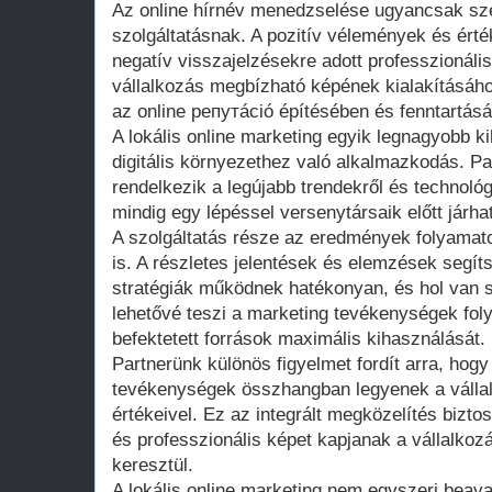
Az online hírnév menedzselése ugyancsak sze
szolgáltatásnak. A pozitív vélemények és érté
negatív visszajelzésekre adott professzionáli
vállalkozás megbízható képének kialakításáho
az online репутáció építésében és fenntartás
A lokális online marketing egyik legnagyobb k
digitális környezethez való alkalmazkodás. P
rendelkezik a legújabb trendekről és technológ
mindig egy lépéssel versenytársaik előtt járha
A szolgáltatás része az eredmények folyama
is. A részletes jelentések és elemzések segít
stratégiák működnek hatékonyan, és hol van 
lehetővé teszi a marketing tevékenységek fol
befektetett források maximális kihasználását.
Partnerünk különös figyelmet fordít arra, hogy
tevékenységek összhangban legyenek a vállal
értékeivel. Ez az integrált megközelítés bizto
és professzionális képet kapjanak a vállalkoz
keresztül.
A lokális online marketing nem egyszeri bea