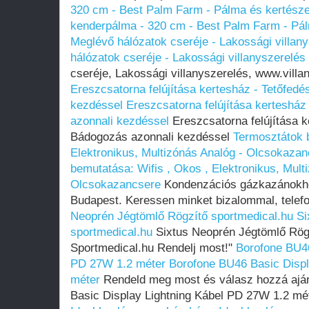
320 cm - Best Palm Farm - Pálma és kertész
kenderpálma - 320 cm - Best Palm Farm - Pál
Meglévő hálózatok cseréje - Lakossági villan
hálózatok cseréje - Lakossági villanyszerelés
cseréje, Lakossági villanyszerelés, www.vill
Ereszcsatorna felújítása kertesház - Tetőfed
kezdéssel
Ereszcsatorna felújítása kerteshá
azonnali kezdéssel
Ereszcsatorna felújítása k
Bádogozás azonnali kezdéssel
Termosztátok b
Elektronikus, Multizónás Analóg - Olcsokaza
bemutatása: Wifis , Okos , Elektronikus, Mult
Olcsokazancsere
Kondenzációs gázkazánokho
Budapest. Keressen minket bizalommal, telef
Neoprén Jégtömlő Rögzítő sportmedical.hu
Si
sportmedical.hu
Sixtus Neoprén Jégtömlő Rögz
Sportmedical.hu Rendelj most!"
Borofone BU46
PD 27W 1.2 méter
Borofone BU46 Basic Displ
méter
Rendeld meg most és válasz hozzá ajá
Basic Display Lightning Kábel PD 27W 1.2 mé