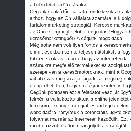
a befektetett erőforrásokat.
Cégünk szakértői csapata rendelkezik a szüks
ahhoz, hogy az Ön vállalata számára is kido
tartalommarketing stratégiát. Keresse munkatá
az Önnek legmegfelelőbb megoldást!Hogyan h
keresőmarketingből? A cégünk megoldása
Még soha nem volt ilyen fontos a keresőmarke
elmúlt években szinte teljesen átalakult a fog
többen szoktak rá arra, hogy az interneten k
számukra megfelelő termékeket és szolgáltat
szerepe van a keresőmotoroknak, mint a Goog
vállalkozás meg akarja ragadni a rengeteg onl
elengedhetetlen, hogy stratégiai szinten is fo
Cégünk pontosan ezt a feladatot veszi át ügyf
felméri a vállalkozás aktuális online jelenlét
keresőmarketing stratégiát. Elsődleges célunk
weboldalára irányítsuk a potenciális ügyfeleke
folyamat ma már az interneten kezdődik. Ezt 
monitorozzuk és finomhangoljuk a stratégiát, 