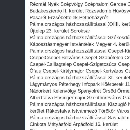
Rézmál Nyék Szépvölgy Széphalom Gercse Or
Budakeszierdő II. kerület Rózsadomb Hűvösvö
Pasarét Erzsébettelek Petneházyrét
Pálma országos házhozszállítással XXIII. kerü
Újtelep 23. kerület Soroksár
Pálma országos házhozszállítással Székesdűl
Káposztásmegyer Istvántelek Megyer 4. kerület
Pálma országos házhozszállítással Csepel-Ki
CsepelCsepel-Belváros Csepel-Szabótelep Cs
Csepel-Csillagtelep Csepel-Szigetcsúcs Csepe
Ófalu Csepel-Királymajor Csepel-Kertváros C
Pálma országos házhozszállítással XI. kerü
Lágymányos Péterhegy Infopark Kőérberek 11.
Nádorkert Kelenvölgy Spanyolrét Örsöd Őrme
Albertfalva Pösingermajor Szentimreváros Ga
Pálma országos házhozszállítással Kiszugló N
kerület Rákosfalva Istvánmező Törökőr Város
Pálma országos házhozszállítással Sashalom
Cinkota Mátyásföld Árpádföld 16. kerület