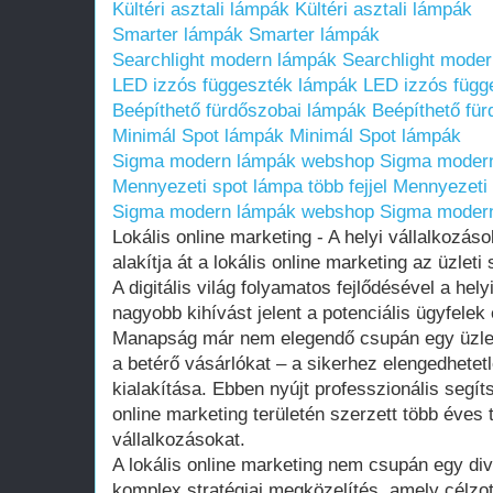
Kültéri asztali lámpák
Kültéri asztali lámpák
Smarter lámpák
Smarter lámpák
Searchlight modern lámpák
Searchlight mode
LED izzós függeszték lámpák
LED izzós függ
Beépíthető fürdőszobai lámpák
Beépíthető fü
Minimál Spot lámpák
Minimál Spot lámpák
Sigma modern lámpák webshop
Sigma moder
Mennyezeti spot lámpa több fejjel
Mennyezeti s
Sigma modern lámpák webshop
Sigma moder
Lokális online marketing - A helyi vállalkozás
alakítja át a lokális online marketing az üzleti 
A digitális világ folyamatos fejlődésével a he
nagyobb kihívást jelent a potenciális ügyfelek
Manapság már nem elegendő csupán egy üzleth
a betérő vásárlókat – a sikerhez elengedhetetle
kialakítása. Ebben nyújt professzionális segíts
online marketing területén szerzett több éves 
vállalkozásokat.
A lokális online marketing nem csupán egy di
komplex stratégiai megközelítés, amely célzo