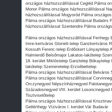
országos házhozszállítással Cegléd Pálma or
Monor Pálma országos házhozszállítással N
házhozszállítással Mogyoród Pálma országos 
Pálma országos házhozszállítással Budaörs 
házhozszállítással Szentendre Pálma országo
Pálma országos házhozszállítással Ferihegy B
Imre-kertváros Gloriett-telep Ganzkertváros 
Kossuth Ferenc-telep Erdőskert Lónyaytelep 
Halmierdő Belsőmajor Lakatos-lakótelep Szent 
18. kerület Miklóstelep Ganztelep Bókaytele
lakótelep Szemeretelep Erzsébettelep
Pálma országos házhozszállítással Belváros 5.
Pálma országos házhozszállítással Corvinn
Orczynegyed Népszínháznegyed Palotanegy
Századosnegyed VIII. kerület Losoncinegyed 8
Tisztviselőtelep
Pálma országos házhozszállítással Krisztinav
Gellérthegy Víziváros I. kerület Vár Budavár