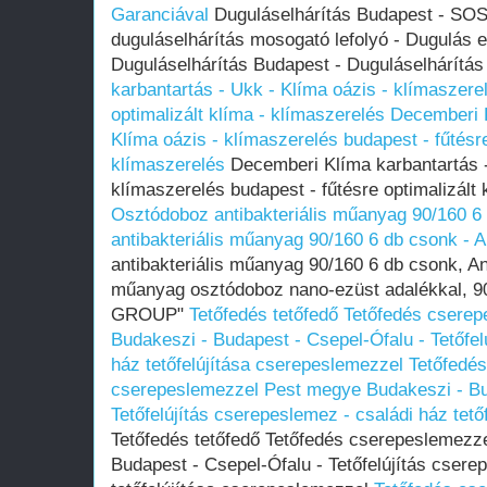
Garanciával
Duguláselhárítás Budapest - SOS 
duguláselhárítás mosogató lefolyó - Dugulás el
Duguláselhárítás Budapest - Duguláselhárítá
karbantartás - Ukk - Klíma oázis - klímaszere
optimalizált klíma - klímaszerelés
Decemberi K
Klíma oázis - klímaszerelés budapest - fűtésre
klímaszerelés
Decemberi Klíma karbantartás -
klímaszerelés budapest - fűtésre optimalizált 
Osztódoboz antibakteriális műanyag 90/160 6
antibakteriális műanyag 90/160 6 db csonk - 
antibakteriális műanyag 90/160 6 db csonk, Ant
műanyag osztódoboz nano-ezüst adalékkal, 
GROUP"
Tetőfedés tetőfedő Tetőfedés csere
Budakeszi - Budapest - Csepel-Ófalu - Tetőfel
ház tetőfelújítása cserepeslemezzel
Tetőfedés
cserepeslemezzel Pest megye Budakeszi - Bu
Tetőfelújítás cserepeslemez - családi ház tet
Tetőfedés tetőfedő Tetőfedés cserepeslemezz
Budapest - Csepel-Ófalu - Tetőfelújítás csere