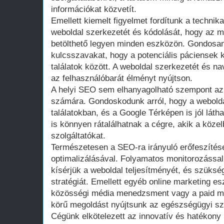
információkat közvetít.
Emellett kiemelt figyelmet fordítunk a technika
weboldal szerkezetét és kódolását, hogy az 
betölthető legyen minden eszközön. Gondosa
kulcsszavakat, hogy a potenciális páciensek 
találatok között. A weboldal szerkezetét és nav
az felhasználóbarát élményt nyújtson.
A helyi SEO sem elhanyagolható szempont az
számára. Gondoskodunk arról, hogy a weboldal
találatokban, és a Google Térképen is jól láth
is könnyen rátalálhatnak a cégre, akik a köz
szolgáltatókat.
Természetesen a SEO-ra irányuló erőfeszítés
optimalizálásával. Folyamatos monitorozássa
kísérjük a weboldal teljesítményét, és szüksé
stratégiát. Emellett egyéb online marketing e
közösségi média menedzsment vagy a paid me
körű megoldást nyújtsunk az egészségügyi sz
Cégünk elkötelezett az innovatív és hatékon