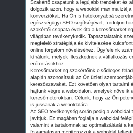
Szakértő csapatunk a legújabb trendeket és a
dolgozik azon, hogy a weboldal maximalizálja 
konverziókat. Ha Ön is hatékonyabbá szeretné 
egészségügyi SEO segítségével, forduljon h
szakértői csapata évek óta a keresőmarketin
világában tevékenykedik. Tapasztalataink sze
megfelelő stratégiája és kivitelezése kulcsfo
online forgalom növeléséhez. Ügyfeleink szá
kínálunk, melyek illeszkednek a vállalkozás cé
erőforrásokhoz.
Keresőmarketing szakértőink elsődleges felad
alapján azonosítsuk az Ön üzleti szempontjáb
keresőszavakat. Ezt követően olyan tartalmi é
hajtunk végre a weboldalon, amelyek növelik a
keresőmotorokban. Célunk, hogy az Ön potenciá
is jussanak a weboldalára.
Az SEO tevékenység során pedig a weboldal te
javítjuk. Ez magában foglalja a weboldal felép
valamint a tartalomnak az optimalizálását a 
folyamatosan monitorozzuk a weboldal teljes