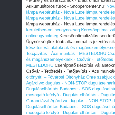
- Műhely és szerszámok - Elektromos szersz
Akkumulátoros fúrók - Shoppercenter.hu"
Nov
lámpa webáruház - Nova Luce lámpa rendelés
lámpa webáruház - Nova Luce lámpa rendelés
lámpa webáruház - Nova Luce lámpa rendelé
kerületben-onlineugynokseg
Keresőoptimalizál
onlineugynokseg
Keresőoptimalizálás seo terü
Ügynökségünk több alkalommal is jelentős sik
készítés vállalatoknak és magánszemélyeknek
Tetőjavítás - Ács munkák - MESTEDOHU
Cse
és magánszemélyeknek - Csővár - Tetőfedés -
MESTEDOHU
Cseréptető készítés vállalato
Csővár - Tetőfedés - Tetőjavítás - Ács mu
öltönyét! – Fővárosi Öltönyház
Önre szabjuk ö
Agárd wc dugulás - NON-STOP duguláselhárítá
Duguláselhárítás Budapest - SOS duguláselhár
mosogató lefolyó - Dugulás elhárítás - Dugulá
Garanciával
Agárd wc dugulás - NON-STOP dug
Duguláselhárítás Budapest - SOS duguláselhár
mosogató lefolyó - Dugulás elhárítás - Dugulá