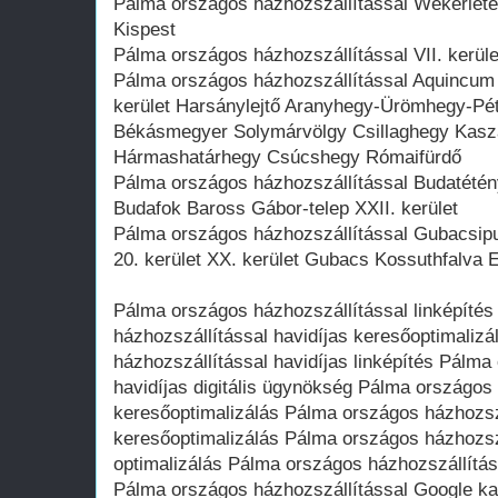
Pálma országos házhozszállítással Wekerletele
Kispest
Pálma országos házhozszállítással VII. kerüle
Pálma országos házhozszállítással Aquincum 
kerület Harsánylejtő Aranyhegy-Ürömhegy-Pé
Békásmegyer Solymárvölgy Csillaghegy Kaszá
Hármashatárhegy Csúcshegy Rómaifürdő
Pálma országos házhozszállítással Budatétén
Budafok Baross Gábor-telep XXII. kerület
Pálma országos házhozszállítással Gubacsipu
20. kerület XX. kerület Gubacs Kossuthfalva 
Pálma országos házhozszállítással linképíté
házhozszállítással havidíjas keresőoptimaliz
házhozszállítással havidíjas linképítés Pálma
havidíjas digitális ügynökség Pálma országos
keresőoptimalizálás Pálma országos házhozsz
keresőoptimalizálás Pálma országos házhozsz
optimalizálás Pálma országos házhozszállít
Pálma országos házhozszállítással Google 