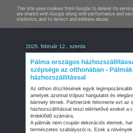
This site uses cookies from Google to deliver its servic
are shared with Google along with performance and secu
Weboldal készítés a
statistics, and to detect and address abuse.
2025. február 12., szerda
Pálma országos házhozszállítássa
szépsége az otthonában - Pálmá
házhozszállítással
Az otthon díszítésének egyik legimpozánsabb
amelyek azonnal trópusi hangulatot és elegá
bármely térnek. Partnerünk felismerte ezt az 
házhozszállítással teszi elérhetővé ezeket a
érdeklődő számára.
A pálmák nem csupán dekorációs elemek, han
természetes szabályozói is. Ezek a növények 