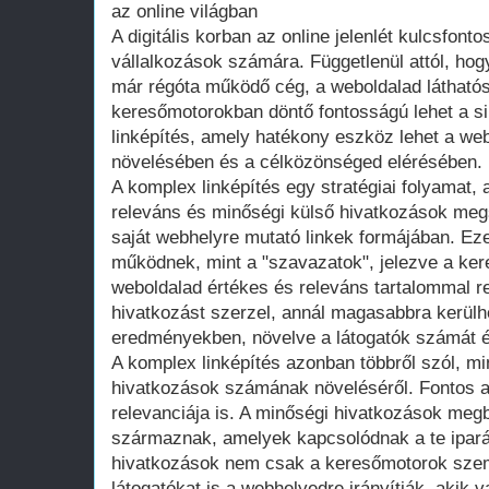
az online világban
A digitális korban az online jelenlét kulcsfont
vállalkozások számára. Függetlenül attól, ho
már régóta működő cég, a weboldalad látható
keresőmotorokban döntő fontosságú lehet a si
linképítés, amely hatékony eszköz lehet a we
növelésében és a célközönséged elérésében.
A komplex linképítés egy stratégiai folyamat,
releváns és minőségi külső hivatkozások me
saját webhelyre mutató linkek formájában. Ez
működnek, mint a "szavazatok", jelezve a ke
weboldalad értékes és releváns tartalommal r
hivatkozást szerzel, annál magasabbra kerülh
eredményekben, növelve a látogatók számát és
A komplex linképítés azonban többről szól, m
hivatkozások számának növeléséről. Fontos 
relevanciája is. A minőségi hivatkozások megb
származnak, amelyek kapcsolódnak a te ipar
hivatkozások nem csak a keresőmotorok sze
látogatókat is a webhelyedre irányítják, akik 