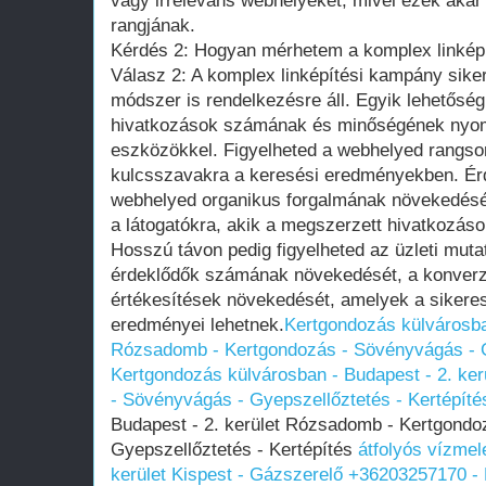
vagy irreleváns webhelyeket, mivel ezek akár 
rangjának.
Kérdés 2: Hogyan mérhetem a komplex linkép
Válasz 2: A komplex linképítési kampány sik
módszer is rendelkezésre áll. Egyik lehetősé
hivatkozások számának és minőségének nyom
eszközökkel. Figyelheted a webhelyed rangsor
kulcsszavakra a keresési eredményekben. É
webhelyed organikus forgalmának növekedését 
a látogatókra, akik a megszerzett hivatkozás
Hosszú távon pedig figyelheted az üzleti muta
érdeklődők számának növekedését, a konverzi
értékesítések növekedését, amelyek a sikeres
eredményei lehetnek.
Kertgondozás külvárosban
Rózsadomb - Kertgondozás - Sövényvágás - G
Kertgondozás külvárosban - Budapest - 2. ke
- Sövényvágás - Gyepszellőztetés - Kertépíté
Budapest - 2. kerület Rózsadomb - Kertgondo
Gyepszellőztetés - Kertépítés
átfolyós vízmel
kerület Kispest - Gázszerelő +36203257170 - 