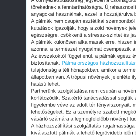
A környezettudatosság jegyében a csomagolóa
törekednek a fenntarthatóságra. Újrahasznosí
anyagokat használnak, ezzel is hozzájárulva
A pálmák nem csupán esztétikai szempontból 
kutatások igazolják, hogy a zöld növények jele
egészségre, csökkenti a stressz-szintet és ja
A pálmák különösen alkalmasak erre, hiszen
azonnal a természet nyugalmát csempészik a 
Az évszakoktól függetlenül, a pálmák egész é
biztosítanak.
Pálma országos házhozszállítás
tulajdonság a téli hónapokban, amikor a term
állapotban van. A trópusi növények jelenléte i
hatású lehet.
Partnerünk szolgáltatása nem csupán a növén
korlátozódik. Szakértő tanácsadással segítik a
figyelembe véve az adott tér fényviszonyait, 
lehetőségeket. Ez a személyre szabott megköz
vásárló számára a legmegfelelőbb növényt tudj
A házhozszállítási szolgáltatás rugalmassága 
kiválasztott pálmák a lehető legrövidebb idő