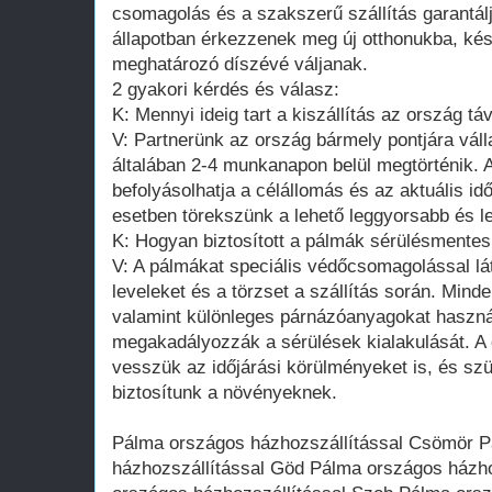
csomagolás és a szakszerű szállítás garantál
állapotban érkezzenek meg új otthonukba, kés
meghatározó díszévé váljanak.
2 gyakori kérdés és válasz:
K: Mennyi ideig tart a kiszállítás az ország táv
V: Partnerünk az ország bármely pontjára válla
általában 2-4 munkanapon belül megtörténik. A 
befolyásolhatja a célállomás és az aktuális i
esetben törekszünk a lehető leggyorsabb és l
K: Hogyan biztosított a pálmák sérülésmentes
V: A pálmákat speciális védőcsomagolással lá
leveleket és a törzset a szállítás során. Mind
valamint különleges párnázóanyagokat haszn
megakadályozzák a sérülések kialakulását. A
vesszük az időjárási körülményeket is, és sz
biztosítunk a növényeknek.
Pálma országos házhozszállítással Csömör 
házhozszállítással Göd Pálma országos házho