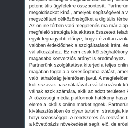
potenciális ügyfelekre összpontosít. Partnerü
megoldásokat kínál, amelyek segítségével a v
megszólítani célközönségüket a digitális térbe
Az online térben való megjelenés ma már alap
megfelelő stratégia kialakítása összetett felad
egyik legnagyobb előnye, hogy célzottan azoka
valóban érdeklődnek a szolgáltatások iránt, és
vállalkozáshoz. Ez nem csak költséghatékony
magasabb konverziós arányt is eredményez.
Partnerünk szolgáltatása kiterjed a teljes onlin
magában foglalja a keresőoptimalizálást, ame
való láthatóság jelentősen javul. A megfelelően
kulcsszavak használatával a vállalkozások k
válnak azok számára, akik az adott területen 
A közösségi média platformok hatékony haszn
eleme a lokális online marketingnek. Partnerü
kiválasztásában és olyan tartalmi stratégia ki
helyi közösséggel. A rendszeres és releváns 
a követőbázis növekedését segíti elő, de erősít