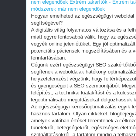
nem elegendőek
Extrém takarítók - Extrém t
módszerek már nem elegendőek
Hogyan emelheted az egészségügyi weboldal 
segítségével?
A digitális világ folyamatos változása és a fe
miatt egyre fontosabbá válik, hogy az egészs
vegyék online jelenlétüket. Egy jól optimalizá
potenciális páciensek megszólításában és a
fenntartásában.
Cégünk ezért egészségügyi SEO szakértőkből á
segítenek a weboldalak hatékony optimalizálá
helyzetelemzést végzünk, hogy feltérképezzük
és gyengeségeit a SEO szempontjából. Megvizs
felépítést, a technikai kialakítást és a kulcss
legoptimálisabb megoldásokat dolgozhassuk k
Az egészségügyi keresőoptimalizálás egyik l
hasznos tartalom. Olyan cikkeket, blogbejegy
amelyek valóban értéket teremtenek a célkö
tünetekről, betegségekről, egészséges életmó
szolgáltatásokról, a tartalom mindig a felhaszn