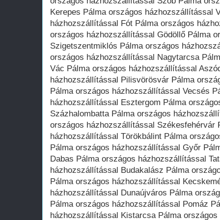
országos házhozszállítással Szob Pálma orsz
Kerepes Pálma országos házhozszállítással 
házhozszállítással Fót Pálma országos házho
országos házhozszállítással Gödöllő Pálma o
Szigetszentmiklós Pálma országos házhozszá
országos házhozszállítással Nagytarcsa Pálm
Vác Pálma országos házhozszállítással Aszó
házhozszállítással Pilisvörösvár Pálma orszá
Pálma országos házhozszállítással Vecsés P
házhozszállítással Esztergom Pálma országos
Százhalombatta Pálma országos házhozszáll
országos házhozszállítással Székesfehérvár
házhozszállítással Törökbálint Pálma országo
Pálma országos házhozszállítással Győr Pálm
Dabas Pálma országos házhozszállítással Ta
házhozszállítással Budakalász Pálma országo
Pálma országos házhozszállítással Kecskem
házhozszállítással Dunaújváros Pálma ország
Pálma országos házhozszállítással Pomáz P
házhozszállítással Kistarcsa Pálma országos