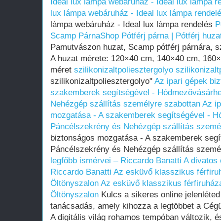
Ideal lux lámpa webáruház - Ideal lux lámpa r
lux lámpa webáruház - Ideal lux lámpa rendel
lámpa webáruház - Ideal lux lámpa rendelés
P
Scamp PárnaShop
Pótférj párna | Pótférj hu
Pamutvászon huzat, Scamp pótférj párnára, s
A huzat mérete: 120×40 cm, 140×40 cm, 16
méret
szilikonizaltpoliesztergolyo
szilikonizal
szilikonizaltpoliesztergolyo"
Az ipari gépek bi
szakemberek segítségével - Hódmezővásárhe
Nehézgép szállítás személyre szabottan
Az i
mozgatása - A szakemberek segítségével - H
Páncélszekrény és Nehézgép szállítás szemé
biztonságos mozgatása - A szakemberek segí
Páncélszekrény és Nehézgép szállítás szemé
legfőbb ismérvei – Riccardo Banatti
A divatos 
Riccardo Banatti
Az esküvő klasszikus férfiru
Öltönyszalon
Az esküvő klasszikus férfiruház
Öltönyszalon
Kulcs a sikeres online jelenléted
tanácsadás, amely kihozza a legtöbbet a Cég
A digitális világ rohamos tempóban változik, é