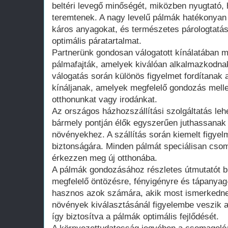
beltéri levegő minőségét, miközben nyugtató,
teremtenek. A nagy levelű pálmák hatékonyan 
káros anyagokat, és természetes párologtatás
optimális páratartalmat.
Partnerünk gondosan válogatott kínálatában m
pálmafajták, amelyek kiválóan alkalmazkodnak
válogatás során különös figyelmet fordítanak 
kínáljanak, amelyek megfelelő gondozás melle
otthonunkat vagy irodánkat.
Az országos házhozszállítási szolgáltatás leh
bármely pontján élők egyszerűen juthassanak
növényekhez. A szállítás során kiemelt figyel
biztonságára. Minden pálmát speciálisan csom
érkezzen meg új otthonába.
A pálmák gondozásához részletes útmutatót bi
megfelelő öntözésre, fényigényre és tápanyag
hasznos azok számára, akik most ismerkednek
növények kiválasztásánál figyelembe veszik az
így biztosítva a pálmák optimális fejlődését.