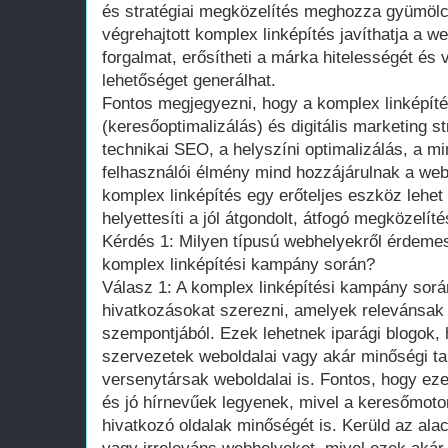
és stratégiai megközelítés meghozza gyümölcs
végrehajtott komplex linképítés javíthatja a we
forgalmat, erősítheti a márka hitelességét és 
lehetőséget generálhat.
Fontos megjegyezni, hogy a komplex linképí
(keresőoptimalizálás) és digitális marketing st
technikai SEO, a helyszíni optimalizálás, a mi
felhasználói élmény mind hozzájárulnak a web
komplex linképítés egy erőteljes eszköz lehe
helyettesíti a jól átgondolt, átfogó megközelíté
Kérdés 1: Milyen típusú webhelyekről érdeme
komplex linképítési kampány során?
Válasz 1: A komplex linképítési kampány sor
hivatkozásokat szerezni, amelyek relevánsak
szempontjából. Ezek lehetnek iparági blogok, 
szervezetek weboldalai vagy akár minőségi ta
versenytársak weboldalai is. Fontos, hogy e
és jó hírnevűek legyenek, mivel a keresőmoto
hivatkozó oldalak minőségét is. Kerüld az a