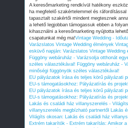
A keresőmarketing rendkívül hatékony eszköz
ha megfelelő szakértelemmel és ráfordítással
tapasztalt szakértői mindent megtesznek anna
a lehető legjobban támogassuk ebben a folya
kihasználni a keresőmarketing nyújtotta lehe
csapatunkat még ma!
Vintage Wedding - Időut
Varázslatos Vintage Wedding élmények
Vinta
esküvő napján: Varázslatos Vintage Wedding
Függöny webáruház - Varázsolja otthonát egy
széles választékával!
Függöny webáruház - Va
minőségi függönyök széles választékával!
EU pályázatok írása és teljes körű pályázati
EU-s támogatásokhoz: Pályázatírás és projek
EU pályázatok írása és teljes körű pályázati
EU-s támogatásokhoz: Pályázatírás és projek
Lakás és családi ház villanyszerelés - Világí
villanyszerelés megbízható partnertől
Lakás és
Világíts okosan: Lakás és családi ház villany
Extrém takarítók - Extrém takarítás: Amiko