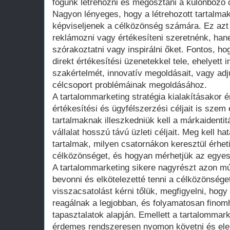
fogunk létrehozni és megosztani a különböző 
Nagyon lényeges, hogy a létrehozott tartalma
képviseljenek a célközönség számára. Ez azt 
reklámozni vagy értékesíteni szeretnénk, hane
szórakoztatni vagy inspirálni őket. Fontos, ho
direkt értékesítési üzenetekkel tele, ehelyett 
szakértelmét, innovatív megoldásait, vagy ad
célcsoport problémáinak megoldásához.
A tartalommarketing stratégia kialakításakor é
értékesítési és ügyfélszerzési céljait is szem e
tartalmaknak illeszkedniük kell a márkaidentit
vállalat hosszú távú üzleti céljait. Meg kell h
tartalmak, milyen csatornákon keresztül érhet
célközönséget, és hogyan mérhetjük az egyes 
A tartalommarketing sikere nagyrészt azon mú
bevonni és elkötelezetté tenni a célközönség
visszacsatolást kérni tőlük, megfigyelni, hogy
reagálnak a legjobban, és folyamatosan finomh
tapasztalatok alapján. Emellett a tartalomma
érdemes rendszeresen nyomon követni és elem