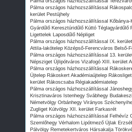
Pálma országos házhozszállítással Terézváros 
Pálma országos házhozszállítással Rákospalot
kerület Pestújhely
Pálma országos házhozszállítással Kőbánya-K
Gyárdűlő Keresztúridűlő Kúttó Téglagyárdűlő 
Ligettelek Laposdűlő Népliget
Pálma országos házhozszállítással IX. kerüle
Attila-lakótelep Középső-Ferencváros Belső-F
Pálma országos házhozszállítással 13. kerül
Népsziget Újlipótváros Vizafogó XIII. kerület 
Pálma országos házhozszállítással Rákoske
Újtelep Rákoskert Akadémiaújtelep Rákosliget
kerület Rákoscsaba Régiakadémiatelep
Pálma országos házhozszállítással Jánosheg
Krisztinaváros Istenhegy Svábhegy Budakeszi
Németvölgy Orbánhegy Virányos Széchenyihe
Zugliget Kútvölgy XII. kerület Farkasrét
Pálma országos házhozszállítással Felhévíz 
Szemlőhegy Vérhalom Lipótmező Újlak Erzsébe
Pálvölgy Remetekertváros Hársakalja Törökv