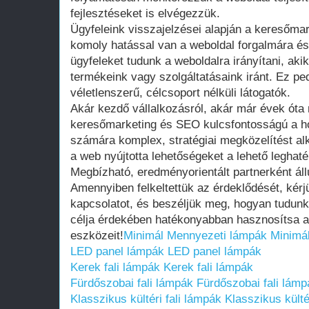
fejlesztéseket is elvégezzük.
Ügyfeleink visszajelzései alapján a keresőm
komoly hatással van a weboldal forgalmára és
ügyfeleket tudunk a weboldalra irányítani, aki
termékeink vagy szolgáltatásaink iránt. Ez pe
véletlenszerű, célcsoport nélküli látogatók.
Akár kezdő vállalkozásról, akár már évek óta
keresőmarketing és SEO kulcsfontosságú a ho
számára komplex, stratégiai megközelítést al
a web nyújtotta lehetőségeket a lehető leghat
Megbízható, eredményorientált partnerként áll
Amennyiben felkeltettük az érdeklődését, kérj
kapcsolatot, és beszéljük meg, hogyan tudun
célja érdekében hatékonyabban hasznosítsa 
eszközeit!
Minimál Mennyezeti lámpák
Minimá
LED panel lámpák
LED panel lámpák
Kerek fali lámpák
Kerek fali lámpák
Fürdőszobai fali lámpák
Fürdőszobai fali lámp
Klasszikus kültéri fali lámpák
Klasszikus külté