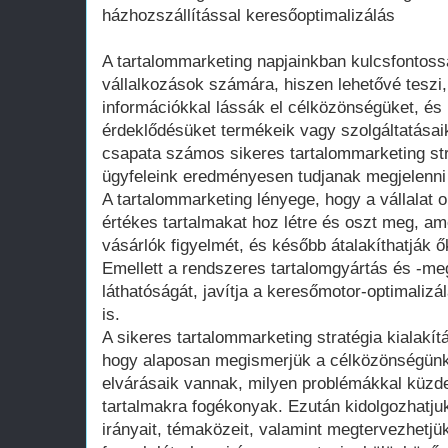
házhozszállítással keresőoptimalizálás
A tartalommarketing napjainkban kulcsfontoss
vállalkozások számára, hiszen lehetővé teszi,
információkkal lássák el célközönségüket, és 
érdeklődésüket termékeik vagy szolgáltatásaik
csapata számos sikeres tartalommarketing stra
ügyfeleink eredményesen tudjanak megjelenni a
A tartalommarketing lényege, hogy a vállalat 
értékes tartalmakat hoz létre és oszt meg, ame
vásárlók figyelmét, és később átalakíthatják ő
Emellett a rendszeres tartalomgyártás és -me
láthatóságát, javítja a keresőmotor-optimalizál
is.
A sikeres tartalommarketing stratégia kialakít
hogy alaposan megismerjük a célközönségünket
elvárásaik vannak, milyen problémákkal küzde
tartalmakra fogékonyak. Ezután kidolgozhatju
irányait, témaközeit, valamint megtervezhetjü