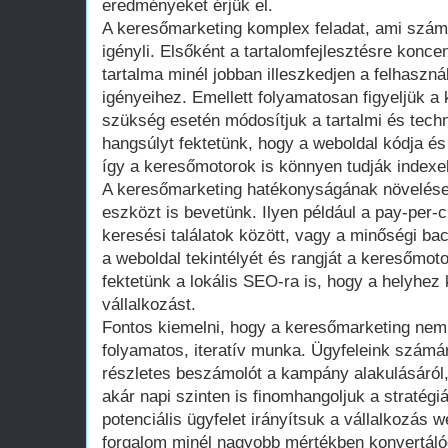
eredményeket érjük el.
A keresőmarketing komplex feladat, ami szám
igényli. Elsőként a tartalomfejlesztésre konce
tartalma minél jobban illeszkedjen a felhaszn
igényeihez. Emellett folyamatosan figyeljük a
szükség esetén módosítjuk a tartalmi és techni
hangsúlyt fektetünk, hogy a weboldal kódja és
így a keresőmotorok is könnyen tudják indexeln
A keresőmarketing hatékonyságának növelés
eszközt is bevetünk. Ilyen például a pay-per-c
keresési találatok között, vagy a minőségi bac
a weboldal tekintélyét és rangját a keresőmot
fektetünk a lokális SEO-ra is, hogy a helyhez 
vállalkozást.
Fontos kiemelni, hogy a keresőmarketing nem
folyamatos, iteratív munka. Ügyfeleink szám
részletes beszámolót a kampány alakulásáró
akár napi szinten is finomhangoljuk a stratégi
potenciális ügyfelet irányítsuk a vállalkozás 
forgalom minél nagyobb mértékben konvertálód